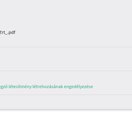
Zrt_.pdf
égző létesítmény létrehozásának engedélyezése