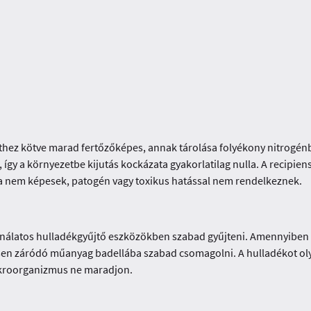
ejthez kötve marad fertőzőképes, annak tárolása folyékony nitrogénbe
t, így a környezetbe kijutás kockázata gyakorlatilag nulla. A recipi
ra nem képesek, patogén vagy toxikus hatással nem rendelkeznek.
álatos hulladékgyűjtő eszközökben szabad gyűjteni. Amennyiben a
n záródó műanyag badellába szabad csomagolni. A hulladékot olya
ikroorganizmus ne maradjon.