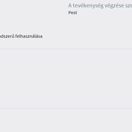
A tevékenység végzése sz
Pest
endszerű felhasználása