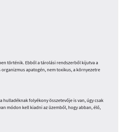
n történik. Ebből a tárolási rendszerből kijutva a
ens organizmus apatogén, nem toxikus, a környezetre
 hulladéknak folyékony összetevője is van, úgy csak
n módon kell kiadni az üzemből, hogy abban, élő,