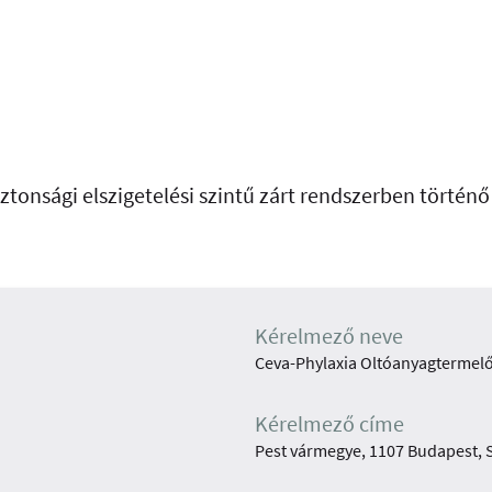
ztonsági elszigetelési szintű zárt rendszerben történ
Kérelmező neve
Ceva-Phylaxia Oltóanyagtermelő
Kérelmező címe
Pest vármegye, 1107 Budapest, S