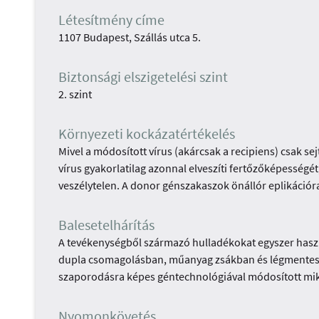
Létesítmény címe
1107 Budapest, Szállás utca 5.
Biztonsági elszigetelési szint
2. szint
Környezeti kockázatértékelés
Mivel a módosított vírus (akárcsak a recipiens) csak s
vírus gyakorlatilag azonnal elveszíti fertőzőképességé
veszélytelen. A donor génszakaszok önállór eplikáció
Balesetelhárítás
A tevékenységből származó hulladékokat egyszer haszn
dupla csomagolásban, műanyag zsákban és légmentese
szaporodásra képes géntechnológiával módosított m
Nyomonkövetés