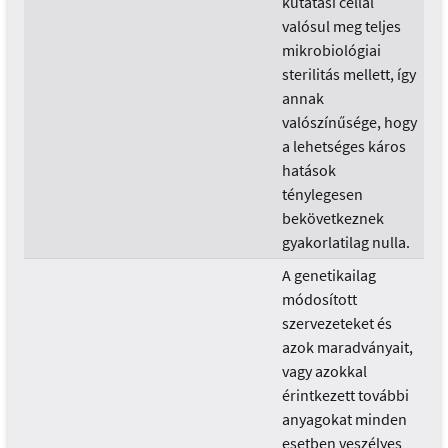
kutatási céllal
valósul meg teljes
mikrobiológiai
sterilitás mellett, így
annak
valószínűsége, hogy
a lehetséges káros
hatások
ténylegesen
bekövetkeznek
gyakorlatilag nulla.
A genetikailag
módosított
szervezeteket és
azok maradványait,
vagy azokkal
érintkezett további
anyagokat minden
esetben veszélyes