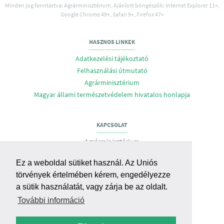
Minden jog fenntartva: Agrárminisztérium, Ajánlott böngészők: Internet Explorer 11+,
Google Chrome 49+, Safari 9+, Firefox 47+
HASZNOS LINKEK
Adatkezelési tájékoztató
Felhasználási útmutató
Agrárminisztérium
Magyar állami természetvédelem hivatalos honlapja
KAPCSOLAT
Agrárminisztérium
Biodiverzitás- és Génmegőrzési Főosztály
Ez a weboldal sütiket használ. Az Uniós
Cím: H-1055 Budapest, Apáczai Csere J. u 9.
törvények értelmében kérem, engedélyezze
E-mail:
gmo@am.gov.hu
,
bmgf@am.gov.hu
a sütik használatát, vagy zárja be az oldalt.
További információ
RENDSZERTÁMOGATÁS, HIBABEJELENTÉS
Agrárminisztérium