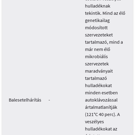
hulladéknak
tekintik. Mind az élő
genetikailag
módosított
szervezeteket
tartalmazó, mind a
már nem élő
mikrobiális
szervezetek
maradványait
tartalmazó
hulladékokat
minden esetben
Balesetelhárítás
-
autoklávozással
ártalmatlanítják
(121°C 40 perc). A
veszélyes
hulladékokat az