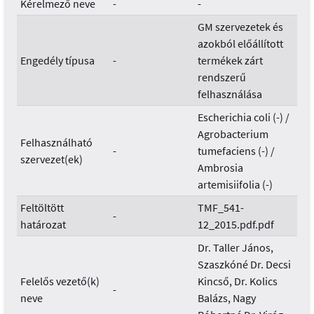
Kérelmező neve
-
-
GM szervezetek és
azokból előállított
Engedély típusa
-
termékek zárt
rendszerű
felhasználása
Escherichia coli (-) /
Agrobacterium
Felhasználható
-
tumefaciens (-) /
szervezet(ek)
Ambrosia
artemisiifolia (-)
Feltöltött
TMF_541-
-
határozat
12_2015.pdf.pdf
Dr. Taller János,
Szaszkóné Dr. Decsi
Felelős vezető(k)
Kincső, Dr. Kolics
-
neve
Balázs, Nagy