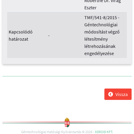
Róbertné Dr. Virág
Eszter
TMF/541-8/2015 -
Géntechnológiai
Kapcsolódó
módosítást végző
-
határozat
létesítmény
létrehozásának
engedélyezése
Vissza
Géntechnológiai Hatósági Nyilvántartás © 2026 -
XDROID KFT.