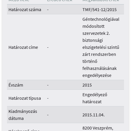
Határozat száma
-
TMF/541-12/2015
Géntechnológiával
módosított
szervezetek 2.
biztonsági
Határozat címe
-
elszigetelési szintű
zárt rendszerben
történő
felhasználásának
engedélyezése
Évszám
-
2015
Engedélyező
Határozat típusa
-
határozat
Kiadmányozás
-
2015.11.04.
dátuma
8200 Veszprém,