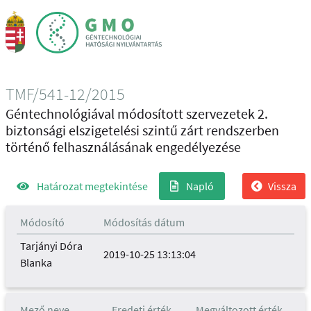
TMF/541-12/2015
Géntechnológiával módosított szervezetek 2.
biztonsági elszigetelési szintű zárt rendszerben
történő felhasználásának engedélyezése
Határozat megtekintése
Napló
Vissza
Módosító
Módosítás dátum
Tarjányi Dóra
2019-10-25 13:13:04
Blanka
Mező neve
Eredeti érték
Megváltozott érték