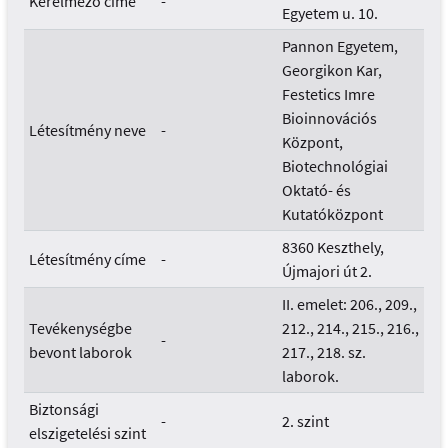
Kérelmező címe
-
Egyetem u. 10.
Pannon Egyetem,
Georgikon Kar,
Festetics Imre
Bioinnovációs
Létesítmény neve
-
Központ,
Biotechnológiai
Oktató- és
Kutatóközpont
8360 Keszthely,
Létesítmény címe
-
Újmajori út 2.
II. emelet: 206., 209.,
Tevékenységbe
212., 214., 215., 216.,
-
bevont laborok
217., 218. sz.
laborok.
Biztonsági
-
2. szint
elszigetelési szint