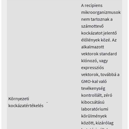
A recipiens
mikroorganizmusok
nem tartoznak a
számottevő
kockázatot jelentő
élőlények közé. Az
alkalmazott
vektorok standard
klónozó, vagy
expressziós
vektorok, továbbá a
GMO-kal való
tevékenység
kontrollált, zéró
Környezeti
-
kibocsátású
kockázatértékelés
laboratóriumi
körülmények
között, kizárólag