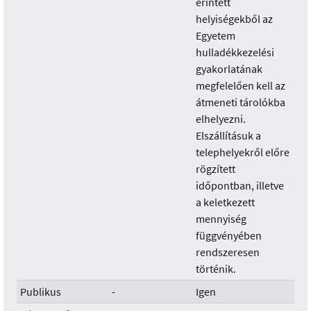
érintett
helyiségekből az
Egyetem
hulladékkezelési
gyakorlatának
megfelelően kell az
átmeneti tárolókba
elhelyezni.
Elszállításuk a
telephelyekről előre
rögzített
időpontban, illetve
a keletkezett
mennyiség
függvényében
rendszeresen
történik.
Publikus
-
Igen