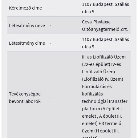
1107 Budapest, Szállás
Kérelmező címe
-
utca 5.
Ceva-Phylaxia
Létesítmény neve
-
Oltóanyagtermelő Zrt.
1107 Budapest, Szállás
Létesítmény címe
-
utca 5.
III-as Liofilizáló Üzem
(22-es épület) IV-es
Liofilizáló Üzem
(Liofilizáló IV. üzem)
Formulázás és
Tevékenységbe
liofilizálás
-
bevont laborok
technológiai transzfer
platform (A épület I.
emelet , A épület III.
emelet) H3 termelői
üzem (H épület III.