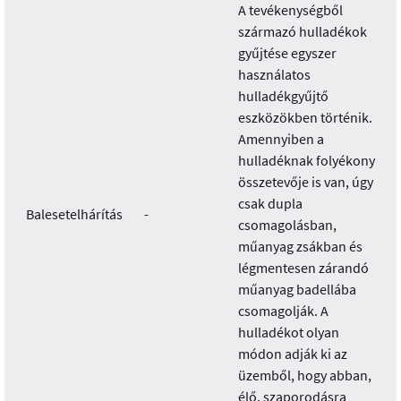
A tevékenységből
származó hulladékok
gyűjtése egyszer
használatos
hulladékgyűjtő
eszközökben történik.
Amennyiben a
hulladéknak folyékony
összetevője is van, úgy
csak dupla
Balesetelhárítás
-
csomagolásban,
műanyag zsákban és
légmentesen zárandó
műanyag badellába
csomagolják. A
hulladékot olyan
módon adják ki az
üzemből, hogy abban,
élő, szaporodásra