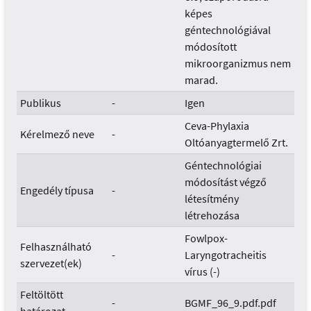
képes
géntechnológiával
módosított
mikroorganizmus nem
marad.
Publikus
-
Igen
Ceva-Phylaxia
Kérelmező neve
-
Oltóanyagtermelő Zrt.
Géntechnológiai
módosítást végző
Engedély típusa
-
létesítmény
létrehozása
Fowlpox-
Felhasználható
-
Laryngotracheitis
szervezet(ek)
vírus (-)
Feltöltött
-
BGMF_96_9.pdf.pdf