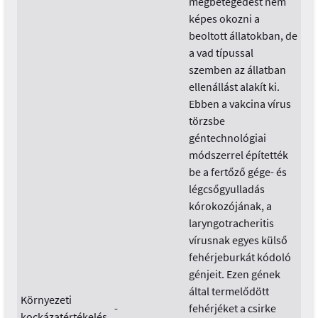
megbetegedést nem
képes okozni a
beoltott állatokban, de
a vad típussal
szemben az állatban
ellenállást alakít ki.
Ebben a vakcina vírus
törzsbe
géntechnológiai
módszerrel építették
be a fertőző gége- és
légcsőgyulladás
kórokozójának, a
laryngotracheritis
vírusnak egyes külső
fehérjeburkát kódoló
génjeit. Ezen gének
által termelődött
Környezeti
-
fehérjéket a csirke
kockázatértékelés