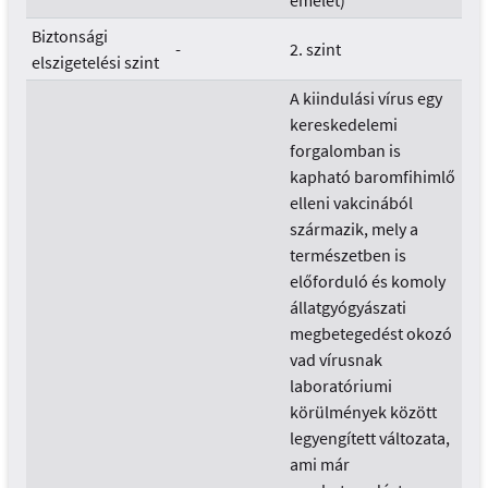
emelet)
Biztonsági
-
2. szint
elszigetelési szint
A kiindulási vírus egy
kereskedelemi
forgalomban is
kapható baromfihimlő
elleni vakcinából
származik, mely a
természetben is
előforduló és komoly
állatgyógyászati
megbetegedést okozó
vad vírusnak
laboratóriumi
körülmények között
legyengített változata,
ami már