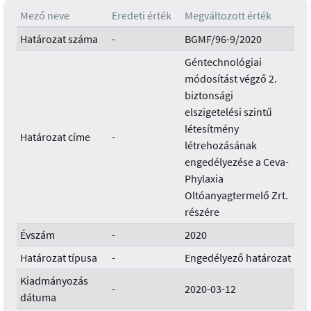
Mező neve
Eredeti érték
Megváltozott érték
Határozat száma
-
BGMF/96-9/2020
Géntechnológiai
módosítást végző 2.
biztonsági
elszigetelési szintű
létesítmény
Határozat címe
-
létrehozásának
engedélyezése a Ceva-
Phylaxia
Oltóanyagtermelő Zrt.
részére
Évszám
-
2020
Határozat típusa
-
Engedélyező határozat
Kiadmányozás
-
2020-03-12
dátuma