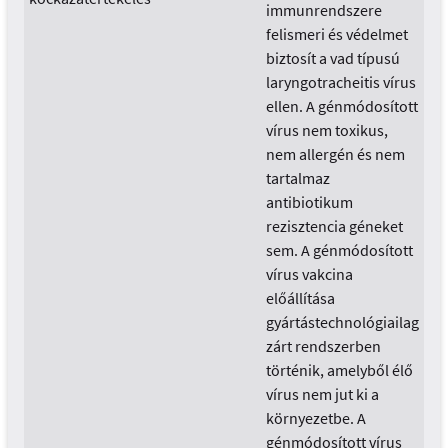
immunrendszere
felismeri és védelmet
biztosít a vad típusú
laryngotracheitis vírus
ellen. A génmódosított
vírus nem toxikus,
nem allergén és nem
tartalmaz
antibiotikum
rezisztencia géneket
sem. A génmódosított
vírus vakcina
előállítása
gyártástechnológiailag
zárt rendszerben
történik, amelyből élő
vírus nem jut ki a
környezetbe. A
génmódosított vírus