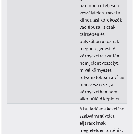
az emberre teljesen
veszélytelen, mivel a
kiindulási kórokozók
vad típusai is csak
csirkében és
pulykában okoznak
megbetegedést. A
környezetre szintén
nem jelent veszélyt,
mivel környezeti
folyamatokban a vírus
nem vesz részt, a
környezetben nem
alkot túlélő képletet.
A hulladékok kezelése
szabványműveleti
eljárásoknak
megfelelően történik.