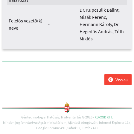
határozat
Dr. Kupcsulik Bálint,
Misák Ferenc,
Felelős vezető(k)
-
Hermann Károly, Dr.
neve
Hegedüs András, Tóth
Miklós
Vissza
Géntechnológiai Hatósági Nyilvántartás © 2026 -
XDROID KFT.
Minden jog fenntartva: Agrárminisztérium, Ajánlott böngészők: Internet Explorer 11+,
Google Chrome 49+, Safari 9+, Firefox 47+