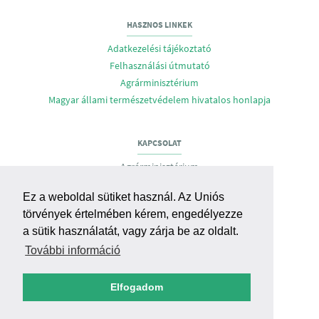
HASZNOS LINKEK
Adatkezelési tájékoztató
Felhasználási útmutató
Agrárminisztérium
Magyar állami természetvédelem hivatalos honlapja
KAPCSOLAT
Agrárminisztérium
Biodiverzitás- és Génmegőrzési Főosztály
Ez a weboldal sütiket használ. Az Uniós
Cím: H-1055 Budapest, Apáczai Csere J. u 9.
törvények értelmében kérem, engedélyezze
E-mail:
gmo@am.gov.hu
,
bmgf@am.gov.hu
a sütik használatát, vagy zárja be az oldalt.
További információ
RENDSZERTÁMOGATÁS, HIBABEJELENTÉS
Agrárminisztérium
Elfogadom
Biztonsági és Informatikai Főosztály
E-mail:
support@am.gov.hu