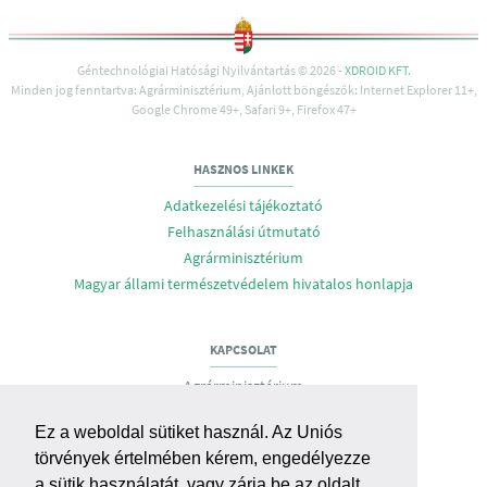
Géntechnológiai Hatósági Nyilvántartás © 2026 -
XDROID KFT.
Minden jog fenntartva: Agrárminisztérium, Ajánlott böngészők: Internet Explorer 11+,
Google Chrome 49+, Safari 9+, Firefox 47+
HASZNOS LINKEK
Adatkezelési tájékoztató
Felhasználási útmutató
Agrárminisztérium
Magyar állami természetvédelem hivatalos honlapja
KAPCSOLAT
Agrárminisztérium
Biodiverzitás- és Génmegőrzési Főosztály
Ez a weboldal sütiket használ. Az Uniós
Cím: H-1055 Budapest, Apáczai Csere J. u 9.
törvények értelmében kérem, engedélyezze
E-mail:
gmo@am.gov.hu
,
bmgf@am.gov.hu
a sütik használatát, vagy zárja be az oldalt.