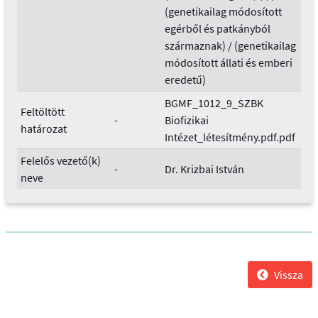
(genetikailag módosított
egérből és patkányból
származnak) / (genetikailag
módosított állati és emberi
eredetű)
BGMF_1012_9_SZBK
Feltöltött
-
Biofizikai
határozat
Intézet_létesítmény.pdf.pdf
Felelős vezető(k)
-
Dr. Krizbai István
neve
Vissza