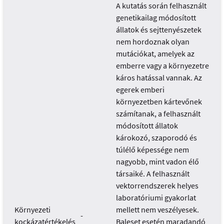
A kutatás során felhasznált
genetikailag módosított
állatok és sejttenyészetek
nem hordoznak olyan
mutációkat, amelyek az
emberre vagy a környezetre
káros hatással vannak. Az
egerek emberi
környezetben kártevőnek
számítanak, a felhasznált
módosított állatok
károkozó, szaporodó és
túlélő képessége nem
nagyobb, mint vadon élő
társaiké. A felhasznált
vektorrendszerek helyes
laboratóriumi gyakorlat
Környezeti
mellett nem veszélyesek.
-
kockázatértékelés
Baleset esetén maradandó