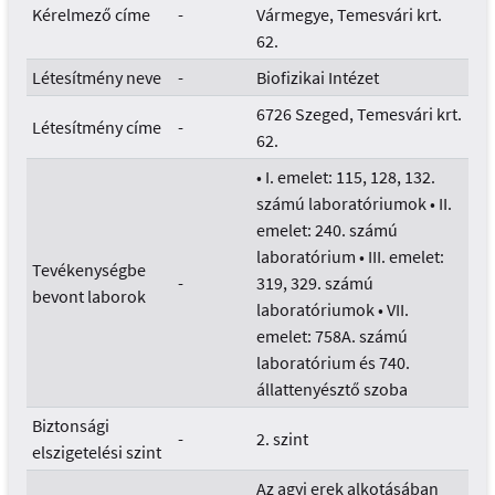
Kérelmező címe
-
Vármegye, Temesvári krt.
62.
Létesítmény neve
-
Biofizikai Intézet
6726 Szeged, Temesvári krt.
Létesítmény címe
-
62.
• I. emelet: 115, 128, 132.
számú laboratóriumok • II.
emelet: 240. számú
laboratórium • III. emelet:
Tevékenységbe
-
319, 329. számú
bevont laborok
laboratóriumok • VII.
emelet: 758A. számú
laboratórium és 740.
állattenyésztő szoba
Biztonsági
-
2. szint
elszigetelési szint
Az agyi erek alkotásában