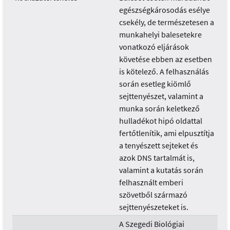
egészségkárosodás esélye
csekély, de természetesen a
munkahelyi balesetekre
vonatkozó eljárások
követése ebben az esetben
is kötelező. A felhasználás
során esetleg kiömlő
sejttenyészet, valamint a
munka során keletkező
hulladékot hipó oldattal
fertőtlenítik, ami elpusztítja
a tenyészett sejteket és
azok DNS tartalmát is,
valamint a kutatás során
felhasznált emberi
szövetből származó
sejttenyészeteket is.
A Szegedi Biológiai