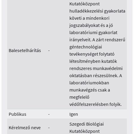
Kutatóközpont
hulladékkezelési gyakorlata
követi a mindenkori
jogszabályokat és a jó
laboratóriumi gyakorlat
irányelveit. A zárt rendszerű
géntechnológiai
Balesetelhárítás
-
tevékenységet folytató
létesítményben kutatók
rendszeres munkavédelmi
oktatásban részesülnek. A
laboratóriumokban
munkavégzés csak a
megfelelő
védőfelszerelésben folyik.
Publikus
-
Igen
Szegedi Biológiai
Kérelmező neve
-
Kutatóközpont