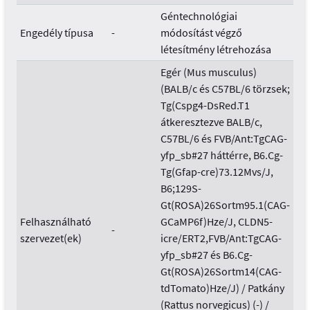
Géntechnológiai
Engedély típusa
-
módosítást végző
létesítmény létrehozása
Egér (Mus musculus)
(BALB/c és C57BL/6 törzsek;
Tg(Cspg4-DsRed.T1
átkeresztezve BALB/c,
C57BL/6 és FVB/Ant:TgCAG-
yfp_sb#27 háttérre, B6.Cg-
Tg(Gfap-cre)73.12Mvs/J,
B6;129S-
Gt(ROSA)26Sortm95.1(CAG-
Felhasználható
GCaMP6f)Hze/J, CLDN5-
-
szervezet(ek)
icre/ERT2,FVB/Ant:TgCAG-
yfp_sb#27 és B6.Cg-
Gt(ROSA)26Sortm14(CAG-
tdTomato)Hze/J) / Patkány
(Rattus norvegicus) (-) /