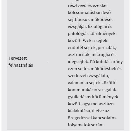
résztvevő és ezekkel
kölcsönhatásban levő
sejttípusuk működését
vizsgálják fiziológiai és
patológiás körülmények
között. Ezek a sejtek:
endotél sejtek, periciták,
asztrociták, mikroglia és
Tervezett
-
idegsejtek. Fő kutatási irány
felhasználás
ezen sejtek működésbeli és
szerkezeti vizsgálata,
valamint a sejtek közötti
kommunikáció vizsgálata
gyulladásos körülmények
között, agyi metasztázis
kialakulása, illetve az
öregedéssel kapcsolatos
folyamatok során.