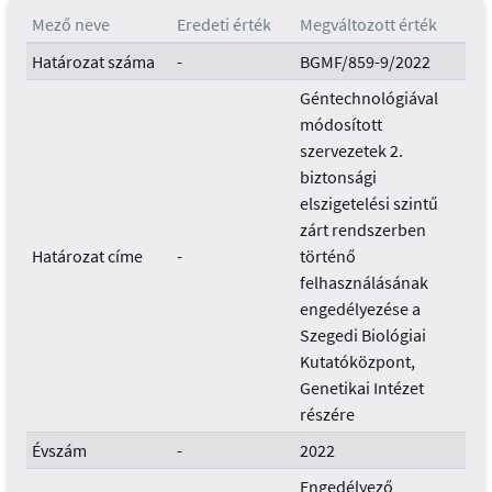
Mező neve
Eredeti érték
Megváltozott érték
Határozat száma
-
BGMF/859-9/2022
Géntechnológiával
módosított
szervezetek 2.
biztonsági
elszigetelési szintű
zárt rendszerben
Határozat címe
-
történő
felhasználásának
engedélyezése a
Szegedi Biológiai
Kutatóközpont,
Genetikai Intézet
részére
Évszám
-
2022
Engedélyező