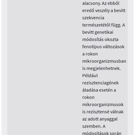
alacsony. Az ebből
eredő veszély a bevitt
szekvencia
természetétől függ. A
bevitt genetikai
módosítás okozta
fenotípus változások
a rokon
mikroorganizmusban
is megjelenhetnek.
Például
rezisztenciagének
átadása esetén a
rokon
mikroorganizmusok
is rezisztensé válnak
az adott anyaggal
szemben. A
módosítások során