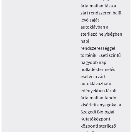
ártalmatlanítása a
zárt rendszeren belül
lévő saját
autoklávban a
sterilező helyiségben
napi
rendszerességgel
történik. Eseti szintű
nagyobb napi
hulladéktermelés
esetén a zárt
autoklávozható
edényekben tárolt
ártalmatlanítandó
kísérleti anyagokat a
Szegedi Biológiai
Kutatóközpont
központi sterilező