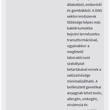
állatokból, emberből
és gombákból. A DNS
vektorrendszerek
többsége képes más
baktériumokba
bejutni természetes
transzformációval,
ugyanakkor a
megfelelő
laboratóriumi
szabályzat
betartásával ennek a
valószínűsége
minimalizálható. A
beillesztett genetikai
anyagnak lehet toxin,
allergén, onkogén,
virulencia és