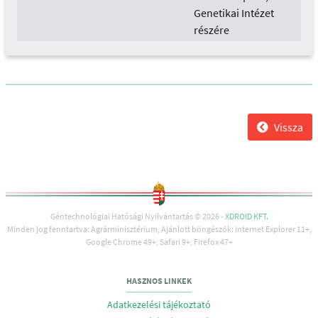
Genetikai Intézet
részére
Vissza
Géntechnológiai Hatósági Nyilvántartás © 2026 -
XDROID KFT.
Minden jog fenntartva: Agrárminisztérium, Ajánlott böngészők: Internet Explorer 11+,
Google Chrome 49+, Safari 9+, Firefox 47+
HASZNOS LINKEK
Adatkezelési tájékoztató