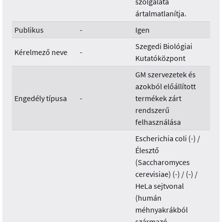
szolgálata
ártalmatlanítja.
Publikus
-
Igen
Szegedi Biológiai
Kérelmező neve
-
Kutatóközpont
GM szervezetek és
azokból előállított
Engedély típusa
-
termékek zárt
rendszerű
felhasználása
Escherichia coli (-) /
Élesztő
(Saccharomyces
cerevisiae) (-) / (-) /
HeLa sejtvonal
(humán
méhnyakrákból
származó