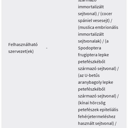
immortalizált
sejtvonal) / (cocer
spániel vesesejt) /
(muslica embrionális
immortalizált
sejtvonalak) / (a
Felhasználható
-
Spodoptera
szervezet(ek)
frugiptera lepke
petefészkéből
származó sejtvonal) /
(az U-betűs
aranybagoly lepke
petefészkéből
származó sejtvonal) /
(kínai hörcsög
petefészek epiteliális
fehérjetermeléshez
használt sejtvonal) /