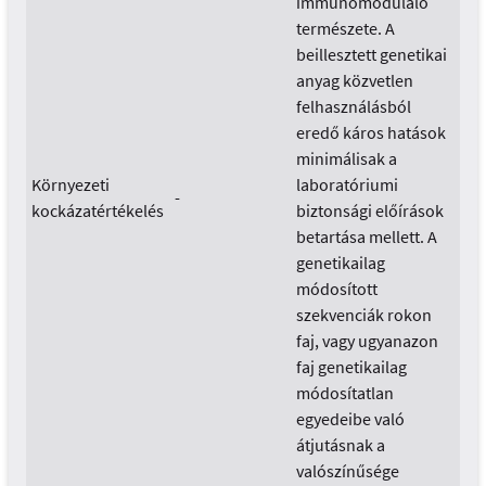
immunomoduláló
természete. A
beillesztett genetikai
anyag közvetlen
felhasználásból
eredő káros hatások
minimálisak a
Környezeti
laboratóriumi
-
kockázatértékelés
biztonsági előírások
betartása mellett. A
genetikailag
módosított
szekvenciák rokon
faj, vagy ugyanazon
faj genetikailag
módosítatlan
egyedeibe való
átjutásnak a
valószínűsége