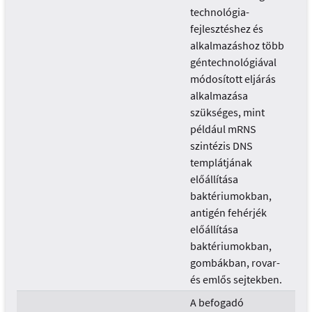
technológia-
fejlesztéshez és
alkalmazáshoz több
géntechnológiával
módosított eljárás
alkalmazása
szükséges, mint
például mRNS
szintézis DNS
templátjának
előállítása
baktériumokban,
antigén fehérjék
előállítása
baktériumokban,
gombákban, rovar-
és emlős sejtekben.
A befogadó