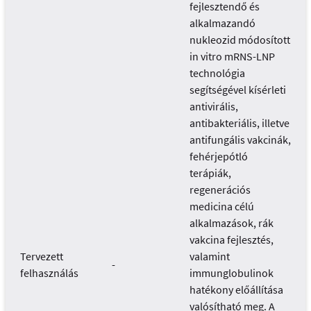
fejlesztendő és
alkalmazandó
nukleozid módosított
in vitro mRNS-LNP
technológia
segítségével kísérleti
antivirális,
antibakteriális, illetve
antifungális vakcinák,
fehérjepótló
terápiák,
regenerációs
medicina célú
alkalmazások, rák
vakcina fejlesztés,
Tervezett
valamint
-
felhasználás
immunglobulinok
hatékony előállítása
valósítható meg. A