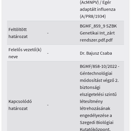
(AcMNPV) / Egér
adaptált influenza
(A/PR8/1934)
BGMF_859_9 SZBK
Feltöltött
-
Genetikai Int_zárt
határozat
rendszer.pdf.pdf
Felelős vezető(k)
-
Dr. Bajusz Csaba
neve
BGMF/858-10/2022 -
Géntechnológiai
módosítást végző 2.
biztonsági
elszigetelési szintű
Kapcsolódó
létesítmény
-
határozat
létrehozásának
engedélyezése a
Szegedi Biológiai
Kutatóközpont,