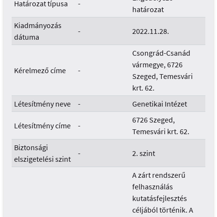
Határozat típusa
-
határozat
Kiadmányozás
-
2022.11.28.
dátuma
Csongrád-Csanád
vármegye, 6726
Kérelmező címe
-
Szeged, Temesvári
krt. 62.
Létesítmény neve
-
Genetikai Intézet
6726 Szeged,
Létesítmény címe
-
Temesvári krt. 62.
Biztonsági
-
2. szint
elszigetelési szint
A zárt rendszerű
felhasználás
kutatásfejlesztés
céljából történik. A