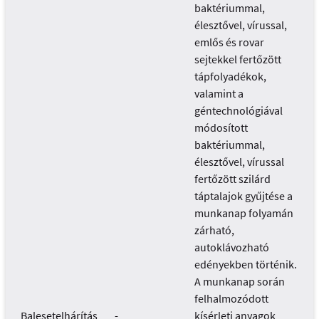
baktériummal,
élesztővel, vírussal,
emlős és rovar
sejtekkel fertőzött
tápfolyadékok,
valamint a
géntechnológiával
módosított
baktériummal,
élesztővel, vírussal
fertőzött szilárd
táptalajok gyűjtése a
munkanap folyamán
zárható,
autoklávozható
edényekben történik.
A munkanap során
felhalmozódott
Balesetelhárítás
-
kísérleti anyagok