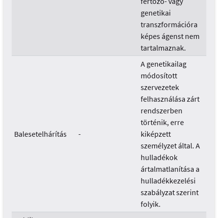
fertőző- vagy
genetikai
transzformációra
képes ágenst nem
tartalmaznak.
A genetikailag
módosított
szervezetek
felhasználása zárt
rendszerben
történik, erre
Balesetelhárítás
-
kiképzett
személyzet által. A
hulladékok
ártalmatlanítása a
hulladékkezelési
szabályzat szerint
folyik.