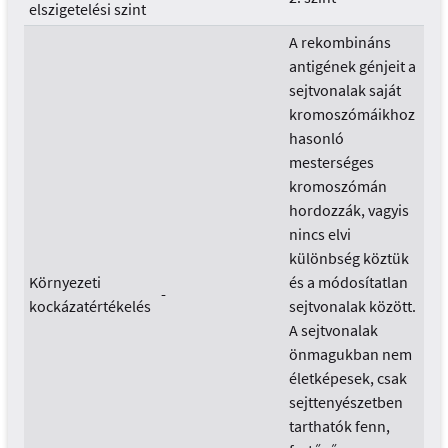
elszigetelési szint
A rekombináns
antigének génjeit a
sejtvonalak saját
kromoszómáikhoz
hasonló
mesterséges
kromoszómán
hordozzák, vagyis
nincs elvi
különbség köztük
Környezeti
és a módosítatlan
-
kockázatértékelés
sejtvonalak között.
A sejtvonalak
önmagukban nem
életképesek, csak
sejttenyészetben
tarthatók fenn,