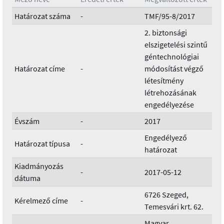
Határozat száma
-
TMF/95-8/2017
2. biztonsági
elszigetelési szintű
géntechnológiai
Határozat címe
-
módosítást végző
létesítmény
létrehozásának
engedélyezése
Évszám
-
2017
Engedélyező
Határozat típusa
-
határozat
Kiadmányozás
-
2017-05-12
dátuma
6726 Szeged,
Kérelmező címe
-
Temesvári krt. 62.
Magyar