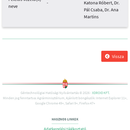
-
Katona Róbert, Dr.
neve
Pál Csaba, Dr. Ana
Martins
Vissza
Géntechnológiai Hatósági Nyilvántartás © 2026 -
XDROID KFT.
Minden jog fenntartva: Agrárminisztérium, Ajánlott böngészők: Internet Explorer 11+,
Google Chrome 49+, Safari 9+, Firefox 47+
HASZNOS LINKEK
Adatkezelési tájékoztató