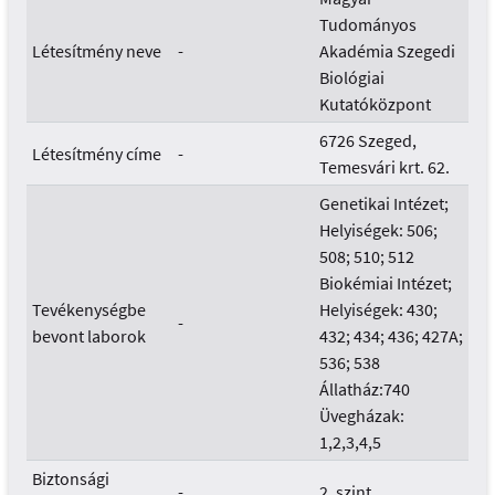
Tudományos
Létesítmény neve
-
Akadémia Szegedi
Biológiai
Kutatóközpont
6726 Szeged,
Létesítmény címe
-
Temesvári krt. 62.
Genetikai Intézet;
Helyiségek: 506;
508; 510; 512
Biokémiai Intézet;
Tevékenységbe
Helyiségek: 430;
-
bevont laborok
432; 434; 436; 427A;
536; 538
Állatház:740
Üvegházak:
1,2,3,4,5
Biztonsági
-
2. szint