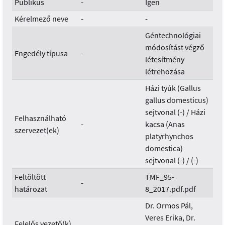
Publikus
-
Igen
Kérelmező neve
-
-
Géntechnológiai
módosítást végző
Engedély típusa
-
létesítmény
létrehozása
Házi tyúk (Gallus
gallus domesticus)
sejtvonal (-) / Házi
Felhasználható
-
kacsa (Anas
szervezet(ek)
platyrhynchos
domestica)
sejtvonal (-) / (-)
Feltöltött
TMF_95-
-
határozat
8_2017.pdf.pdf
Dr. Ormos Pál,
Veres Erika, Dr.
Felelős vezető(k)