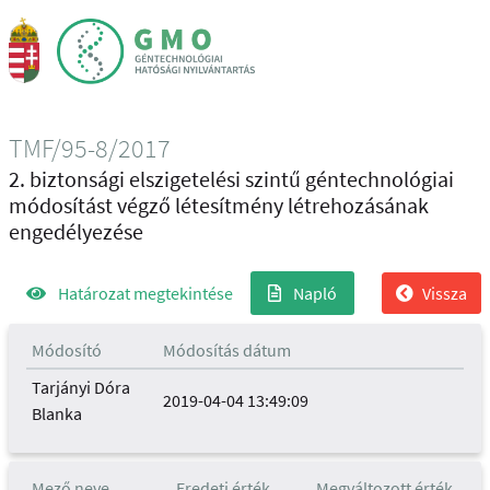
TMF/95-8/2017
2. biztonsági elszigetelési szintű géntechnológiai
módosítást végző létesítmény létrehozásának
engedélyezése
Határozat megtekintése
Napló
Vissza
Módosító
Módosítás dátum
Tarjányi Dóra
2019-04-04 13:49:09
Blanka
Mező neve
Eredeti érték
Megváltozott érték