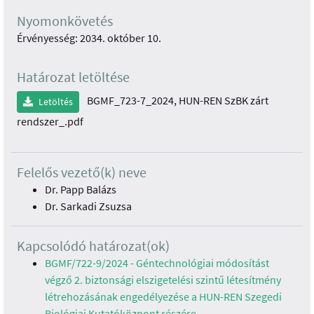
Nyomonkövetés
Érvényesség: 2034. október 10.
Határozat letöltése
BGMF_723-7_2024, HUN-REN SzBK zárt
Letöltés
rendszer_.pdf
Felelős vezető(k) neve
Dr. Papp Balázs
Dr. Sarkadi Zsuzsa
Kapcsolódó határozat(ok)
BGMF/722-9/2024 - Géntechnológiai módosítást
végző 2. biztonsági elszigetelési szintű létesítmény
létrehozásának engedélyezése a HUN-REN Szegedi
Biológiai Kutatóközpont részére