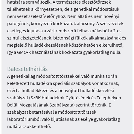
hatására sem változik. A természetes élesztőtörzsek
túlélhetnek a környezetben, de a genetikai módosításuk
nem vezet szelektív előnyhöz. Nem állati és nem növényi
patogének, környezeti kockázatuk alacsony. A szervezetek
esetleges kijutása a zárt rendszerű felhasználásból a 2-es
szintű elszigetelésnek, biztonsági fülkék alkalmazásának és
megfelelő hulladékkezelésnek köszönhetően elkerülhető,
így a GMO-k használatának kockázata gyakorlatilag nulla.
Balesetelhárítás
A genetikailag módosított törzsekkel való munka során
keletkezett hulladékra speciális szabályok vonatkoznak,
ezért a hulladékkezelés a benyújtott hulladékkezelési
szabályzat (SzBK Hulladékok Gyűjtésének és Telephelyen
Belüli Mozgatásának Szabályzata) szerint történik. E
szabályzat betartásával a módosított törzsek
laboratóriumból való kijutásának az esélye gyakorlatilag
nullára csökkenthető.