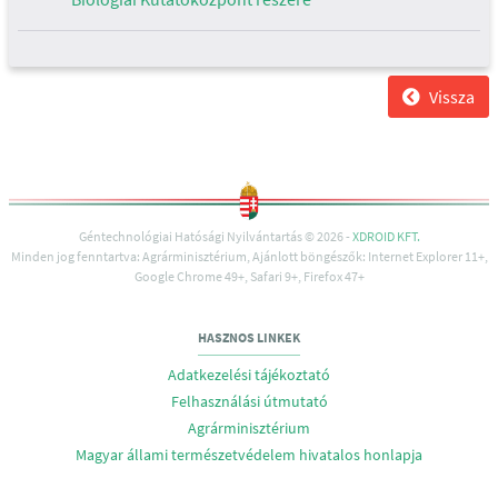
Vissza
Géntechnológiai Hatósági Nyilvántartás © 2026 -
XDROID KFT.
Minden jog fenntartva: Agrárminisztérium, Ajánlott böngészők: Internet Explorer 11+,
Google Chrome 49+, Safari 9+, Firefox 47+
HASZNOS LINKEK
Adatkezelési tájékoztató
Felhasználási útmutató
Agrárminisztérium
Magyar állami természetvédelem hivatalos honlapja