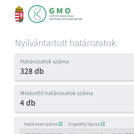
Nyilvántartott határozatok
Határozatok száma
328 db
Módosító határozatok száma
4 db
Határozat száma
Engedély típusa