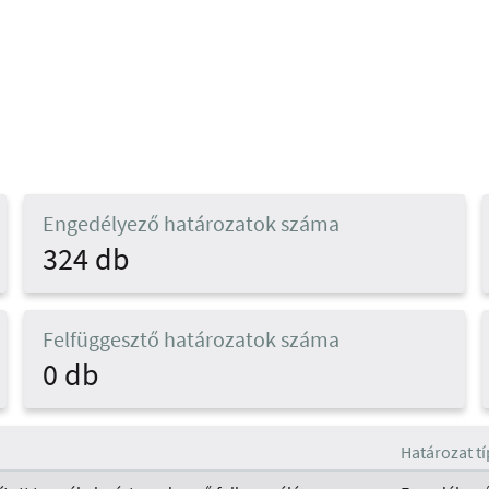
Engedélyező határozatok száma
324 db
Felfüggesztő határozatok száma
0 db
Határozat t