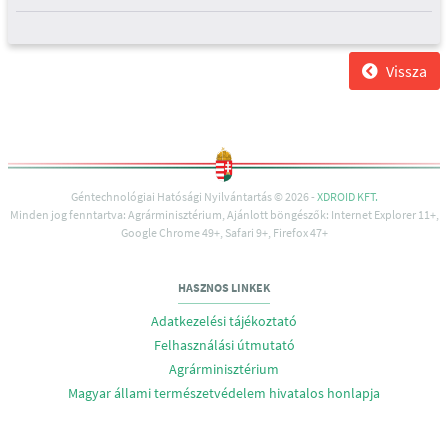
Vissza
Géntechnológiai Hatósági Nyilvántartás © 2026 -
XDROID KFT.
Minden jog fenntartva: Agrárminisztérium, Ajánlott böngészők: Internet Explorer 11+,
Google Chrome 49+, Safari 9+, Firefox 47+
HASZNOS LINKEK
Adatkezelési tájékoztató
Felhasználási útmutató
Agrárminisztérium
Magyar állami természetvédelem hivatalos honlapja