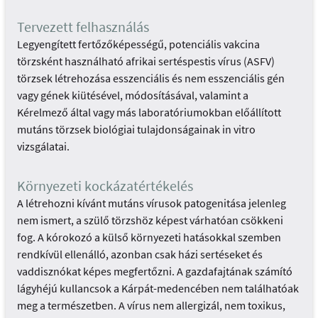
Tervezett felhasználás
Legyengített fertőzőképességű, potenciális vakcina
törzsként használható afrikai sertéspestis vírus (ASFV)
törzsek létrehozása esszenciális és nem esszenciális gén
vagy gének kiütésével, módosításával, valamint a
Kérelmező által vagy más laboratóriumokban előállított
mutáns törzsek biológiai tulajdonságainak in vitro
vizsgálatai.
Környezeti kockázatértékelés
A létrehozni kívánt mutáns vírusok patogenitása jelenleg
nem ismert, a szülő törzshöz képest várhatóan csökkeni
fog. A kórokozó a külső környezeti hatásokkal szemben
rendkívül ellenálló, azonban csak házi sertéseket és
vaddisznókat képes megfertőzni. A gazdafajtának számító
lágyhéjú kullancsok a Kárpát-medencében nem találhatóak
meg a természetben. A vírus nem allergizál, nem toxikus,