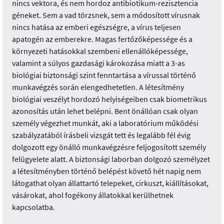
nincs vektora, és nem hordoz antibiotikum-rezisztencia
géneket. Sem a vad törzsnek, sem a módosított vírusnak
nincs hatása az emberi egészségre, a vírus teljesen
apatogén az emberekre. Magas fertőzőképessége és a
környezeti hatásokkal szembeni ellenállóképessége,
valamint a súlyos gazdasági károkozása miatt a 3-as
biológiai biztonsági szint fenntartása a vírussal történő
munkavégzés során elengedhetetlen. A létesítmény
biológiai veszélyt hordozó helyiségeiben csak biometrikus
azonosítás után lehet belépni. Bent önállóan csak olyan
személy végezhet munkát, aki a laboratórium működési
szabályzatából írásbeli vizsgát tett és legalább fél évig
dolgozott egy önálló munkavégzésre feljogosított személy
felügyelete alatt. A biztonsági laborban dolgozó személyzet
a létesítményben történő belépést követő hét napig nem
látogathat olyan állattartó telepeket, cirkuszt, kiállításokat,
vásárokat, ahol fogékony állatokkal kerülhetnek
kapcsolatba.