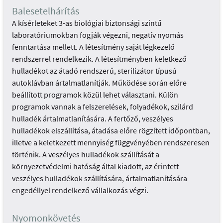
Balesetelhárítás
A kísérleteket 3-as biológiai biztonsági szintű
laboratóriumokban fogják végezni, negatív nyomás
fenntartása mellett. A létesítmény saját légkezelő
rendszerrel rendelkezik. A létesítményben keletkező
hulladékot az átadó rendszerű, sterilizátor típusú
autoklávban ártalmatlanítják. Működése során előre
beállított programok közül lehet választani. Külön
programok vannak a felszerelések, folyadékok, szilárd
hulladék ártalmatlanítására. A fertőző, veszélyes
hulladékok elszállítása, átadása előre rögzített időpontban,
illetve a keletkezett mennyiség függvényében rendszeresen
történik. A veszélyes hulladékok szállítását a
környezetvédelmi hatóság által kiadott, az érintett
veszélyes hulladékok szállítására, ártalmatlanítására
engedéllyel rendelkező vállalkozás végzi.
Nyomonkövetés