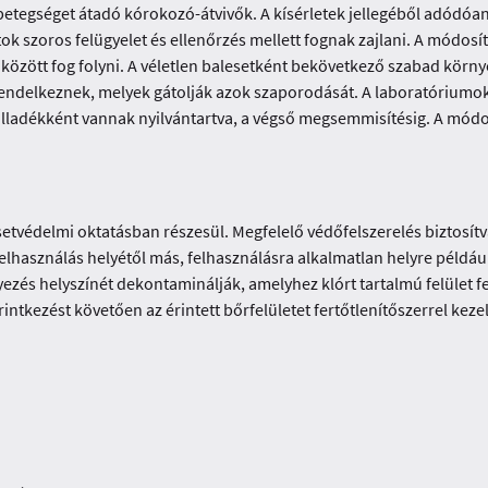
etegséget átadó kórokozó-átvivők. A kísérletek jellegéből adódóan
tok szoros felügyelet és ellenőrzés mellett fognak zajlani. A módo
között fog folyni. A véletlen balesetként bekövetkező szabad körny
ndelkeznek, melyek gátolják azok szaporodását. A laboratóriumok t
hulladékként vannak nyilvántartva, a végső megsemmisítésig. A mód
etvédelmi oktatásban részesül. Megfelelő védőfelszerelés biztosít
elhasználás helyétől más, felhasználásra alkalmatlan helyre példáu
yezés helyszínét dekontaminálják, amelyhez klórt tartalmú felület 
intkezést követően az érintett bőrfelületet fertőtlenítőszerrel kezel