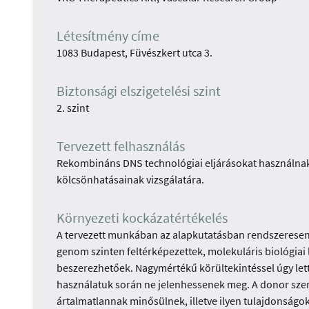
Létesítmény címe
1083 Budapest, Füvészkert utca 3.
Biztonsági elszigetelési szint
2. szint
Tervezett felhasználás
Rekombináns DNS technológiai eljárásokat használnak 
kölcsönhatásainak vizsgálatára.
Környezeti kockázatértékelés
A tervezett munkában az alapkutatásban rendszeresen 
genom szinten feltérképezettek, molekuláris biológiai
beszerezhetőek. Nagymértékű körültekintéssel úgy lette
használatuk során ne jelenhessenek meg. A donor szer
ártalmatlannak minősülnek, illetve ilyen tulajdonsá