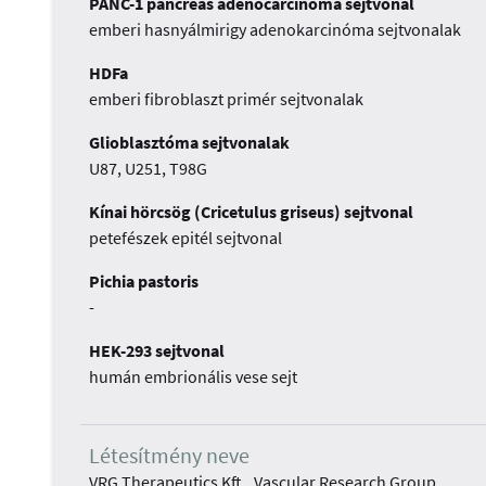
PANC-1 pancreas adenocarcinoma sejtvonal
emberi hasnyálmirigy adenokarcinóma sejtvonalak
HDFa
emberi fibroblaszt primér sejtvonalak
Glioblasztóma sejtvonalak
U87, U251, T98G
Kínai hörcsög (Cricetulus griseus) sejtvonal
petefészek epitél sejtvonal
Pichia pastoris
-
HEK-293 sejtvonal
humán embrionális vese sejt
Létesítmény neve
VRG Therapeutics Kft., Vascular Research Group