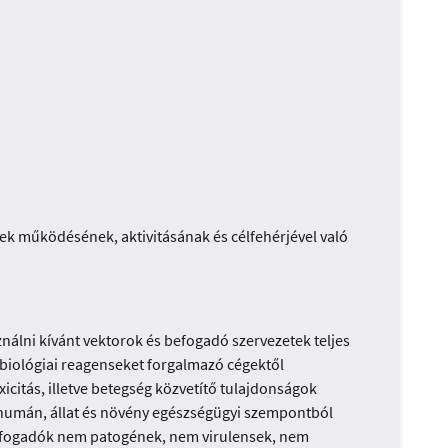
ek működésének, aktivitásának és célfehérjével való
álni kívánt vektorok és befogadó szervezetek teljes
 biológiai reagenseket forgalmazó cégektől
icitás, illetve betegség közvetítő tulajdonságok
k humán, állat és növény egészségügyi szempontból
befogadók nem patogének, nem virulensek, nem