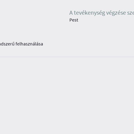
A tevékenység végzése sz
Pest
endszerű felhasználása