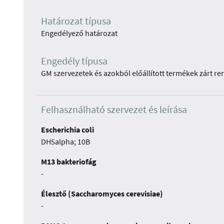
Határozat típusa
Engedélyező határozat
Engedély típusa
GM szervezetek és azokból előállított termékek zárt r
Felhasználható szervezet és leírása
Escherichia coli
DH5alpha; 10B
M13 bakteriofág
-
Élesztő (Saccharomyces cerevisiae)
-