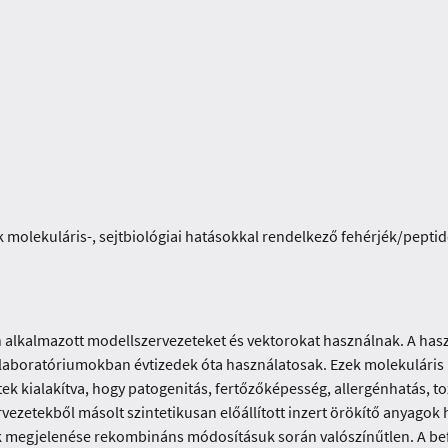
molekuláris-, sejtbiológiai hatásokkal rendelkező fehérjék/peptid
alkalmazott modellszervezeteket és vektorokat használnak. A haszn
 laboratóriumokban évtizedek óta használatosak. Ezek molekuláris
k kialakítva, hogy patogenitás, fertőzőképesség, allergénhatás, tox
vezetekből másolt szintetikusan előállított inzert örökítő anyago
gok megjelenése rekombináns módosításuk során valószínűtlen. A 