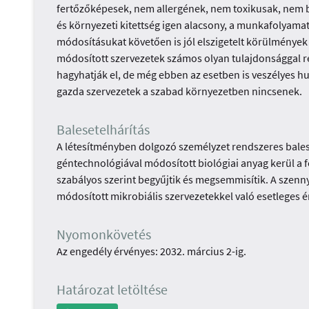
fertőzőképesek, nem allergének, nem toxikusak, nem b
és környezeti kitettség igen alacsony, a munkafolyama
módosításukat követően is jól elszigetelt körülmények 
módosított szervezetek számos olyan tulajdonsággal re
hagyhatják el, de még ebben az esetben is veszélyes 
gazda szervezetek a szabad környezetben nincsenek.
Balesetelhárítás
A létesítményben dolgozó személyzet rendszeres bales
géntechnológiával módosított biológiai anyag kerül a f
szabályos szerint begyűjtik és megsemmisítik. A szenn
módosított mikrobiális szervezetekkel való esetleges ér
Nyomonkövetés
Az engedély érvényes: 2032. március 2-ig.
Határozat letöltése