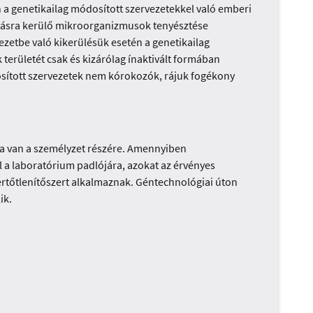
 a genetikailag módosított szervezetekkel való emberi
sításra kerülő mikroorganizmusok tenyésztése
ezetbe való kikerülésük esetén a genetikailag
erületét csak és kizárólag ínaktivált formában
osított szervezetek nem kórokozók, rájuk fogékony
va van a személyzet részére. Amennyiben
l a laboratórium padlójára, azokat az érvényes
fertőtlenítőszert alkalmaznak. Géntechnológiai úton
ik.