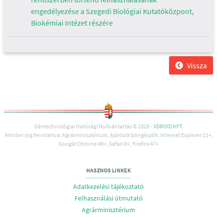
engedélyezése a Szegedi Biológiai Kutatóközpont,
Biokémiai Intézet részére
Vissza
Géntechnológiai Hatósági Nyilvántartás © 2026 -
XDROID KFT.
Minden jog fenntartva: Agrárminisztérium, Ajánlott böngészők: Internet Explorer 11+,
Google Chrome 49+, Safari 9+, Firefox 47+
HASZNOS LINKEK
Adatkezelési tájékoztató
Felhasználási útmutató
Agrárminisztérium