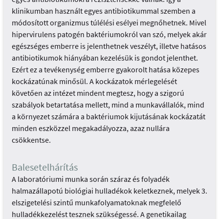
klinikumban használt egyes antibiotikummal szemben a
módosított organizmus túlélési esélyei megnőhetnek. Mivel
hipervirulens patogén baktériumokról van szó, melyek akár
egészséges emberre is jelenthetnek veszélyt, illetve hatásos
antibiotikumok hiányában kezelésük is gondot jelenthet.
Ezért ez a tevékenység emberre gyakorolt hatása közepes
kockázatúnak minősül. A kockázatok mérlegelését
követően az intézet mindent megtesz, hogy a szigorú
szabályok betartatása mellett, mind a munkavállalók, mind
a környezet számára a baktériumok kijutásának kockázatát
minden eszközzel megakadályozza, azaz nullára
csökkentse.
Balesetelhárítás
A laboratóriumi munka során száraz és folyadék
halmazállapotú biológiai hulladékok keletkeznek, melyek 3.
elszigetelési szintű munkafolyamatoknak megfelelő
hulladékkezelést tesznek szükségessé. A genetikailag