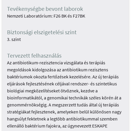
Tevékenységbe bevont laborok
Nemzeti Laboratórium: F26 BK és F27BK
Biztonsági elszigetelési szint
3. szint
Tervezett felhasználás
Az antibiotikum-rezisztencia vizsgálata és terápiás
megoldások kidolgozása az antibiotikum rezisztens
baktériumok okozta fertőzések kezelésére. Az új terápiás
eljárások fejlesztésének céljával rendszer- és szintetikus
biológiai megközelítéseket ötvöznek, kezdve a
bioinformatikától, a genomikai technikák széles körén át a
genommérnökségig. A megszerzett tudás által új terápiás
stratégiákat fejlesztenek, amelyeken belül különösen nagy
hangsúlyt fektetnek a legtöbb antibiotikummal szemben
ellenálló baktérium fajokra, az úgynevezett ESKAPE