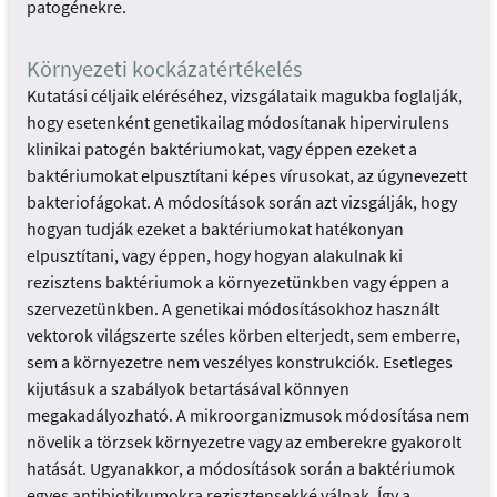
patogénekre.
Környezeti kockázatértékelés
Kutatási céljaik eléréséhez, vizsgálataik magukba foglalják,
hogy esetenként genetikailag módosítanak hipervirulens
klinikai patogén baktériumokat, vagy éppen ezeket a
baktériumokat elpusztítani képes vírusokat, az úgynevezett
bakteriofágokat. A módosítások során azt vizsgálják, hogy
hogyan tudják ezeket a baktériumokat hatékonyan
elpusztítani, vagy éppen, hogy hogyan alakulnak ki
rezisztens baktériumok a környezetünkben vagy éppen a
szervezetünkben. A genetikai módosításokhoz használt
vektorok világszerte széles körben elterjedt, sem emberre,
sem a környezetre nem veszélyes konstrukciók. Esetleges
kijutásuk a szabályok betartásával könnyen
megakadályozható. A mikroorganizmusok módosítása nem
növelik a törzsek környezetre vagy az emberekre gyakorolt
hatását. Ugyanakkor, a módosítások során a baktériumok
egyes antibiotikumokra rezisztensekké válnak. Így a