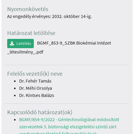
Nyomonkövetés
Az engedély érvényes: 2032. október 14-ig.
Határozat letöltése
BGMF_853-9_SZBK Biokémiai Intézet
Letöltés
_létesítmény_.pdf
Felelős vezető(k) neve
Dr. Fehér Tamás
Dr. Méhi Orsolya
Dr. Kintses Balázs
Kapcsolódó határozat(ok)
BGMF/854-9/2022 - Géntechnológiával módosított
szervezetek 3. biztonsági elszigetelési szintű zárt
rendszerben történő felhasználásának