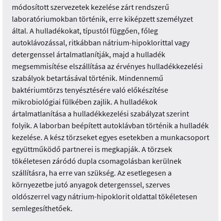
módosított szervezetek kezelése zárt rendszerű
laboratóriumokban történik, erre kiképzett személyzet
által. A hulladékokat, típustól függően, főleg
autoklávozással, ritkábban nátrium-hipoklorittal vagy
detergenssel ártalmatlanítják, majd a hulladék
megsemmisítése elszállítása az érvényes hulladékkezelési
szabályok betartásával történik. Mindennemű
baktériumtörzs tenyésztésére való előkészítése
mikrobiológiai fülkében zajlik. A hulladékok
ártalmatlanítása a hulladékkezelési szabályzat szerint
folyik. A laborban beépített autoklávban történik a hulladék
kezelése. A kész törzseket egyes esetekben a munkacsoport
együttműködő partnerei is megkapják. A törzsek
tökéletesen záródó dupla csomagolásban kerülnek
szállításra, ha erre van szükség. Az esetlegesen a
környezetbe jutó anyagok detergenssel, szerves
oldószerrel vagy nátrium-hipoklorit oldattal tökéletesen
semlegesíthetőek.