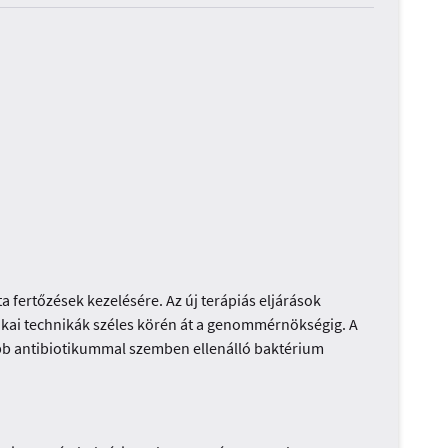
 fertőzések kezelésére. Az új terápiás eljárások
mikai technikák széles körén át a genommérnökségig. A
több antibiotikummal szemben ellenálló baktérium