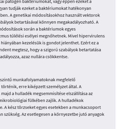
ikai patogén baktériumokat, vagy éppen ezeket a
ogyan tudják ezeket a baktériumokat hatékonyan
kben. A genetikai módosításokhoz használt vektorok
szabályok betartásával könnyen megakadályozható. A
módosítások során a baktériumok egyes
mus túlélési esélyei megnőhetnek. Mivel hipervirulens
hiányában kezelésük is gondot jelenthet. Ezért ez a
ndent megtesz, hogy a szigorú szabályok betartatása
dályozza, azaz nullára csökkentse.
si szintű munkafolyamatoknak megfelelő
rténik, erre kiképzett személyzet által. A
, majd a hulladék megsemmisítése elszállítása az
ikrobiológiai fülkében zajlik. A hulladékok
lése. A kész törzseket egyes esetekben a munkacsoport
an szükség. Az esetlegesen a környezetbe jutó anyagok