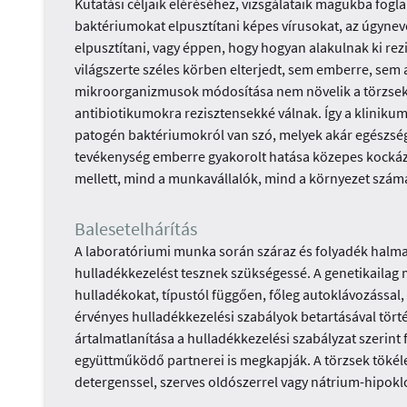
Kutatási céljaik eléréséhez, vizsgálataik magukba fog
baktériumokat elpusztítani képes vírusokat, az úgynev
elpusztítani, vagy éppen, hogy hogyan alakulnak ki r
világszerte széles körben elterjedt, sem emberre, sem
mikroorganizmusok módosítása nem növelik a törzsek 
antibiotikumokra rezisztensekké válnak. Így a klinik
patogén baktériumokról van szó, melyek akár egészséges
tevékenység emberre gyakorolt hatása közepes kockáza
mellett, mind a munkavállalók, mind a környezet szám
Balesetelhárítás
A laboratóriumi munka során száraz és folyadék halma
hulladékkezelést tesznek szükségessé. A genetikailag m
hulladékokat, típustól függően, főleg autoklávozással,
érvényes hulladékkezelési szabályok betartásával tört
ártalmatlanítása a hulladékkezelési szabályzat szerint
együttműködő partnerei is megkapják. A törzsek tökél
detergenssel, szerves oldószerrel vagy nátrium-hipoklo