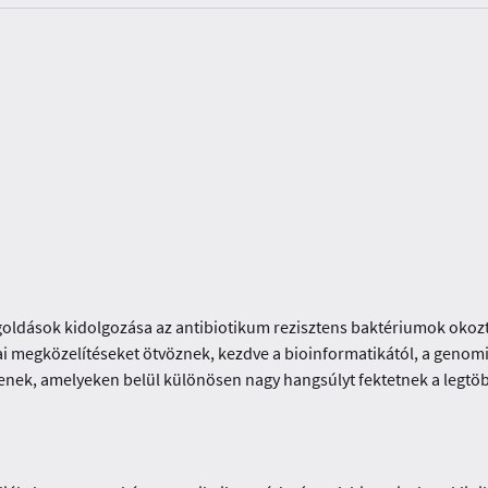
goldások kidolgozása az antibiotikum rezisztens baktériumok okozta
giai megközelítéseket ötvöznek, kezdve a bioinformatikától, a geno
esztenek, amelyeken belül különösen nagy hangsúlyt fektetnek a leg