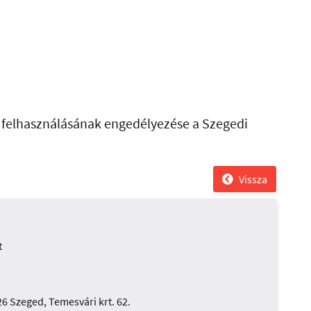
ő felhasználásának engedélyezése a Szegedi
Vissza
t
 Szeged, Temesvári krt. 62.