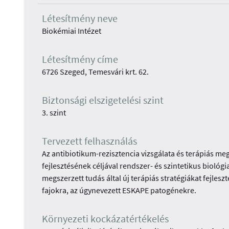
Létesítmény neve
Biokémiai Intézet
Létesítmény címe
6726 Szeged, Temesvári krt. 62.
Biztonsági elszigetelési szint
3. szint
Tervezett felhasználás
Az antibiotikum-rezisztencia vizsgálata és terápiás me
fejlesztésének céljával rendszer- és szintetikus bioló
megszerzett tudás által új terápiás stratégiákat fejl
fajokra, az úgynevezett ESKAPE patogénekre.
Környezeti kockázatértékelés