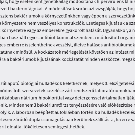
lalják, hogy esetenként genetikailag módosítanak hipervirulens klin
ezett bakteriofágokat. A módosítások során azt vizsgálják, hogy h
ezisztens baktériumok a környezetünkben vagy éppen a szervezetün
 a környezetre nem veszélyes konstrukciók. Esetleges kijutásuk a 
környezetre vagy az emberekre gyakorolt hatását. Ugyanakkor, a 
umban használt egyes antibiotikummal szemben a módosított organiz
 emberre is jelenthetnek veszélyt, illetve hatásos antibiotikumok 
túnak minősül. A kockázatok mérlegelését követően az intézet mi
ára a baktériumok kijutásának kockázatát minden eszközzel megaka
zállapotú biológiai hulladékok keletkeznek, melyek 3. elszigetelé
ódosított szervezetek kezelése zárt rendszerű laboratóriumokban tö
 ritkábban nátrium-hipoklorittal vagy detergenssel ártalmatlanítják
énik. Mindennemű baktériumtörzs tenyésztésére való előkészítése m
 folyik. A laborban beépített autoklávban történik a hulladék keze
etesen záródó dupla csomagolásban kerülnek szállításra, ha erre v
rit oldattal tökéletesen semlegesíthetőek.