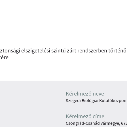
ztonsági elszigetelési szintű zárt rendszerben történ
zére
Kérelmező neve
Szegedi Biológiai Kutatóközpon
Kérelmező címe
Csongrád-Csanád vármegye, 6726