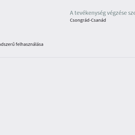
A tevékenység végzése sz
Csongrád-Csanád
endszerű felhasználása