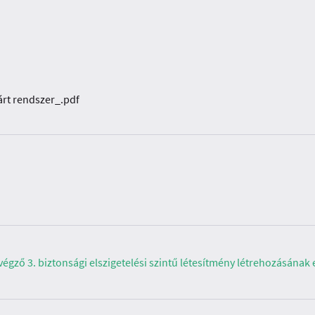
rt rendszer_.pdf
gző 3. biztonsági elszigetelési szintű létesítmény létrehozásának