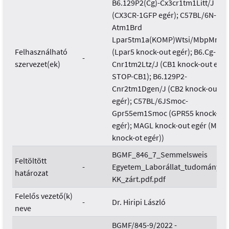
B6.129P2(Cg)-Cx3cr1tm1Litt/J
(CX3CR-1GFP egér); C57BL/6N-
Atm1Brd
Lpar5tm1a(KOMP)Wtsi/MbpMmu
Felhasználható
(Lpar5 knock-out egér); B6.Cg-
-
szervezet(ek)
Cnr1tm2Ltz/J (CB1 knock-out egér
STOP-CB1); B6.129P2-
Cnr2tm1Dgen/J (CB2 knock-out
egér); C57BL/6JSmoc-
Gpr55em1Smoc (GPR55 knock-ou
egér); MAGL knock-out egér (MGL
knock-ot egér))
BGMF_846_7_Semmelsweis
Feltöltött
-
Egyetem_Laborállat_tudományi
határozat
KK_zárt.pdf.pdf
Felelős vezető(k)
-
Dr. Hiripi László
neve
BGMF/845-9/2022 -