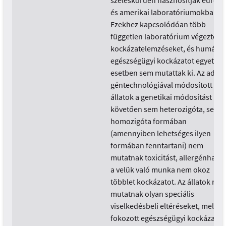
széleskörűen hasznosítják európa
és amerikai laboratóriumokban.
Ezekhez kapcsolódóan több
független laboratórium végezte el
kockázatelemzéseket, és humán
egészségügyi kockázatot egyetlen
esetben sem mutattak ki. Az adott
géntechnológiával módosított
állatok a genetikai módosítást
követően sem heterozigóta, sem
homozigóta formában
(amennyiben lehetséges ilyen
formában fenntartani) nem
mutatnak toxicitást, allergénhatás
a velük való munka nem okoz
többlet kockázatot. Az állatok ne
mutatnak olyan speciális
viselkedésbeli eltéréseket, mely
fokozott egészségügyi kockázatot