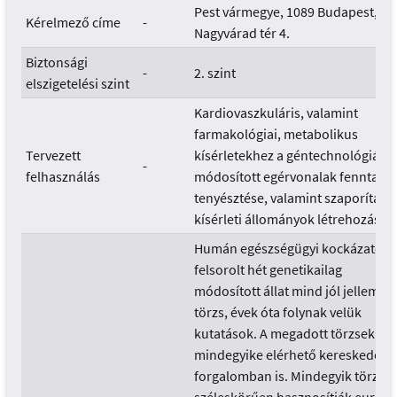
Pest vármegye, 1089 Budapest,
Kérelmező címe
-
Nagyvárad tér 4.
Biztonsági
-
2. szint
elszigetelési szint
Kardiovaszkuláris, valamint
farmakológiai, metabolikus
Tervezett
kísérletekhez a géntechnológiával
-
felhasználás
módosított egérvonalak fenntartó
tenyésztése, valamint szaporítása,
kísérleti állományok létrehozása.
Humán egészségügyi kockázatok:
felsorolt hét genetikailag
módosított állat mind jól jellemzet
törzs, évek óta folynak velük
kutatások. A megadott törzsek
mindegyike elérhető kereskedelm
forgalomban is. Mindegyik törzset