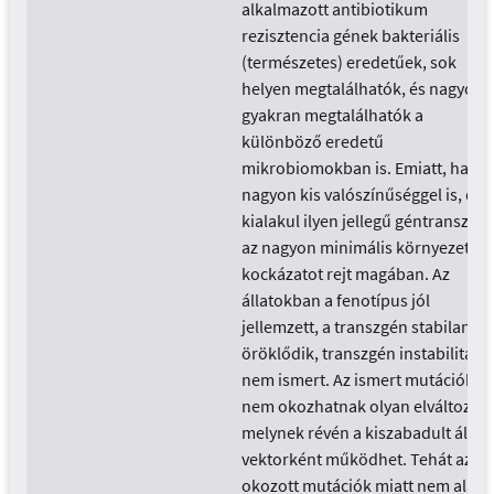
alkalmazott antibiotikum
rezisztencia gének bakteriális
(természetes) eredetűek, sok
helyen megtalálhatók, és nagyon
gyakran megtalálhatók a
különböző eredetű
mikrobiomokban is. Emiatt, ha
nagyon kis valószínűséggel is, de
kialakul ilyen jellegű géntranszfer,
az nagyon minimális környezeti
kockázatot rejt magában. Az
állatokban a fenotípus jól
jellemzett, a transzgén stabilan
öröklődik, transzgén instabilitás
nem ismert. Az ismert mutációk
nem okozhatnak olyan elváltozást
melynek révén a kiszabadult állat
vektorként működhet. Tehát az
okozott mutációk miatt nem alaku