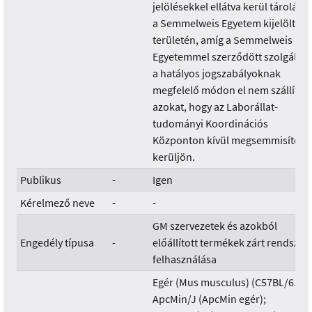
jelölésekkel ellátva kerül tárolásra
a Semmelweis Egyetem kijelölt
területén, amíg a Semmelweis
Egyetemmel szerződött szolgáltat
a hatályos jogszabályoknak
megfelelő módon el nem szállítja
azokat, hogy az Laborállat-
tudományi Koordinációs
Központon kívül megsemmisítésr
kerüljön.
Publikus
-
Igen
Kérelmező neve
-
-
GM szervezetek és azokból
Engedély típusa
-
előállított termékek zárt rendszer
felhasználása
Egér (Mus musculus) (C57BL/6J-
ApcMin/J (ApcMin egér);