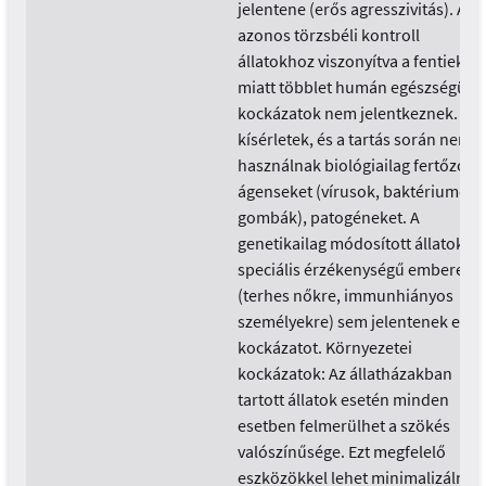
jelentene (erős agresszivitás). Az
azonos törzsbéli kontroll
állatokhoz viszonyítva a fentiek
miatt többlet humán egészségügy
kockázatok nem jelentkeznek. A
kísérletek, és a tartás során nem
használnak biológiailag fertőző
ágenseket (vírusok, baktériumok,
gombák), patogéneket. A
genetikailag módosított állatok
speciális érzékenységű emberekr
(terhes nőkre, immunhiányos
személyekre) sem jelentenek extr
kockázatot. Környezetei
kockázatok: Az állatházakban
tartott állatok esetén minden
esetben felmerülhet a szökés
valószínűsége. Ezt megfelelő
eszközökkel lehet minimalizálni, 