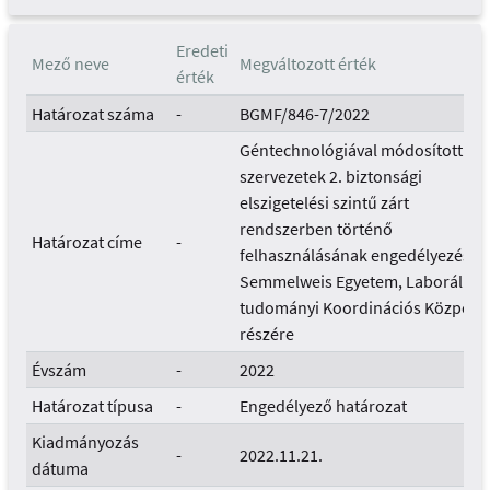
Eredeti
Mező neve
Megváltozott érték
érték
Határozat száma
-
BGMF/846-7/2022
Géntechnológiával módosított
szervezetek 2. biztonsági
elszigetelési szintű zárt
rendszerben történő
Határozat címe
-
felhasználásának engedélyezése 
Semmelweis Egyetem, Laborállat-
tudományi Koordinációs Központ
részére
Évszám
-
2022
Határozat típusa
-
Engedélyező határozat
Kiadmányozás
-
2022.11.21.
dátuma