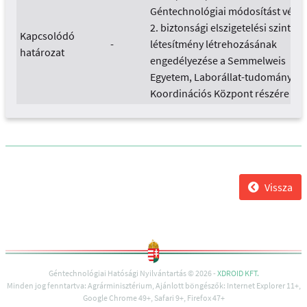
Géntechnológiai módosítást végz
2. biztonsági elszigetelési szintű
Kapcsolódó
-
létesítmény létrehozásának
határozat
engedélyezése a Semmelweis
Egyetem, Laborállat-tudományi
Koordinációs Központ részére
Vissza
Géntechnológiai Hatósági Nyilvántartás © 2026 -
XDROID KFT.
Minden jog fenntartva: Agrárminisztérium, Ajánlott böngészők: Internet Explorer 11+,
Google Chrome 49+, Safari 9+, Firefox 47+