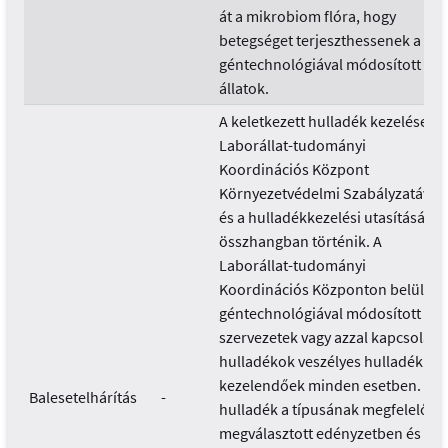
át a mikrobiom flóra, hogy
betegséget terjeszthessenek a
géntechnológiával módosított
állatok.
A keletkezett hulladék kezelése a
Laborállat-tudományi
Koordinációs Központ
Környezetvédelmi Szabályzatával
és a hulladékkezelési utasításával
összhangban történik. A
Laborállat-tudományi
Koordinációs Központon belül a
géntechnológiával módosított
szervezetek vagy azzal kapcsolato
hulladékok veszélyes hulladékkén
kezelendőek minden esetben. A
Balesetelhárítás
-
hulladék a típusának megfelelően
megválasztott edényzetben és