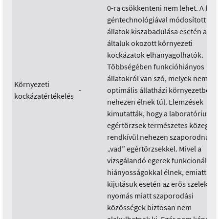
0-ra csökkenteni nem lehet. A fent
géntechnológiával módosított
állatok kiszabadulása esetén az
általuk okozott környezeti
kockázatok elhanyagolhatók.
Többségében funkcióhiányos
állatokról van szó, melyek nem
Környezeti
-
optimális állatházi környezetben
kockázatértékelés
nehezen élnek túl. Elemzések
kimutatták, hogy a laboratóriumi
egértörzsek természetes közegbe
rendkívül nehezen szaporodnak
„vad” egértörzsekkel. Mivel a
vizsgálandó egerek funkcionális
hiányosságokkal élnek, emiatt
kijutásuk esetén az erős szelekció
nyomás miatt szaporodási
közösségek biztosan nem