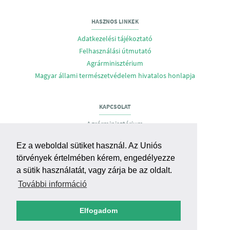
HASZNOS LINKEK
Adatkezelési tájékoztató
Felhasználási útmutató
Agrárminisztérium
Magyar állami természetvédelem hivatalos honlapja
KAPCSOLAT
Agrárminisztérium
Biodiverzitás- és Génmegőrzési Főosztály
Ez a weboldal sütiket használ. Az Uniós
Cím: H-1055 Budapest, Apáczai Csere J. u 9.
törvények értelmében kérem, engedélyezze
E-mail:
gmo@am.gov.hu
,
bmgf@am.gov.hu
a sütik használatát, vagy zárja be az oldalt.
További információ
RENDSZERTÁMOGATÁS, HIBABEJELENTÉS
Agrárminisztérium
Elfogadom
Biztonsági és Informatikai Főosztály
E-mail:
support@am.gov.hu