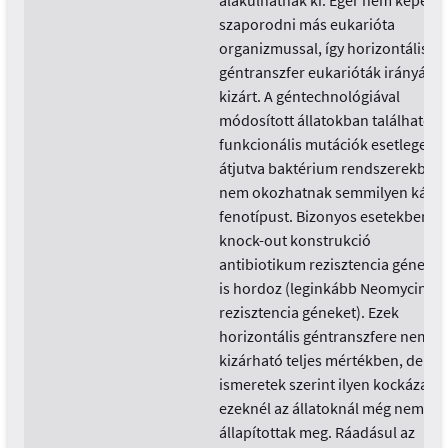
alakulhatnak ki. Egér nem képes
szaporodni más eukarióta
organizmussal, így horizontális
géntranszfer eukarióták irányába
kizárt. A géntechnológiával
módosított állatokban található
funkcionális mutációk esetlegese
átjutva baktérium rendszerekbe,
nem okozhatnak semmilyen káro
fenotípust. Bizonyos esetekben a
knock-out konstrukció
antibiotikum rezisztencia géneket
is hordoz (leginkább Neomycin
rezisztencia géneket). Ezek
horizontális géntranszfere nem
kizárható teljes mértékben, de
ismeretek szerint ilyen kockázatot
ezeknél az állatoknál még nem
állapítottak meg. Ráadásul az