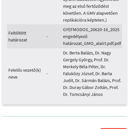
meg az első fertőződést
követően. A GMV alapvetően
replikációra képtelen.)
GYEFMODOS_20620-16_2025
Feltöltött
-
engedélyező
határozat
határozat_GMO_alairt.pdf.pdf
Dr. Berta Balázs, Dr. Nagy
Gergely György, Prof. Dr.
Merkely Béla Péter, Dr.
Felelős vezető(k)
-
Faluközy József, Dr. Barta
neve
Judit, Dr. Sármán Balázs, Prof.
Dr. Duray Gábor Zoltán, Prof.
Dr. Tomcsányi János