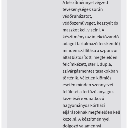
A készítménnyel végzett
tevékenységek során
védőruházatot,
védőszemüveget, kesztyűt és
maszkot kell viselni. A
készítmény (az injekciózandó
adagot tartalmazó fecskendő)
minden szállítása a szponzor
által biztosított, megfelelően
felcímkézett, steril, dupla,
szivárgásmentes tasakokban
történik. Véletlen kiömlés
esetén minden szennyezett
felületet a fertőző anyagok
kezelésére vonatkozó
hagyományos kórházi
eljárásoknak megfelelően kell
kezelni. A készítménnyel
dolgozó valamennyi