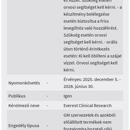
és vízzel. Szükség esetén
orvosi segítséget kell kérni. - a
készítmény belélegzése
esetén biztosítsa a friss
levegőhöz való hozzáférést.
Szükség esetén orvosi
segítséget kell kérni. - orális
úton történő érintkezés
esetén: Ki kell öblíteni a szájat
vízzel. Orvosi segítséget kell
kérni.
Érvényes: 2025. december 5. -
Nyomonkövetés
-
2028. június 30.
Publikus
-
Igen
Kérelmező neve
-
Everest Clinical Research
GM szervezetek és azokból
előállított termékek nem
Engedély típusa
-
forgalomba hozatali célú