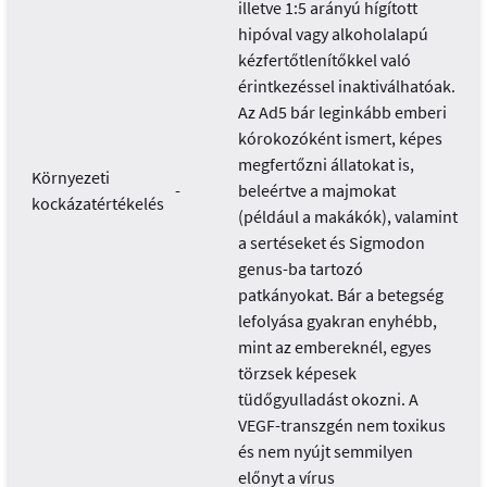
illetve 1:5 arányú hígított
hipóval vagy alkoholalapú
kézfertőtlenítőkkel való
érintkezéssel inaktiválhatóak.
Az Ad5 bár leginkább emberi
kórokozóként ismert, képes
megfertőzni állatokat is,
Környezeti
-
beleértve a majmokat
kockázatértékelés
(például a makákók), valamint
a sertéseket és Sigmodon
genus-ba tartozó
patkányokat. Bár a betegség
lefolyása gyakran enyhébb,
mint az embereknél, egyes
törzsek képesek
tüdőgyulladást okozni. A
VEGF-transzgén nem toxikus
és nem nyújt semmilyen
előnyt a vírus