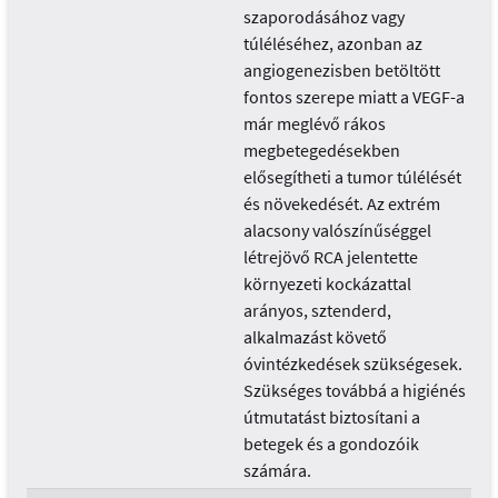
szaporodásához vagy
túléléséhez, azonban az
angiogenezisben betöltött
fontos szerepe miatt a VEGF-a
már meglévő rákos
megbetegedésekben
elősegítheti a tumor túlélését
és növekedését. Az extrém
alacsony valószínűséggel
létrejövő RCA jelentette
környezeti kockázattal
arányos, sztenderd,
alkalmazást követő
óvintézkedések szükségesek.
Szükséges továbbá a higiénés
útmutatást biztosítani a
betegek és a gondozóik
számára.