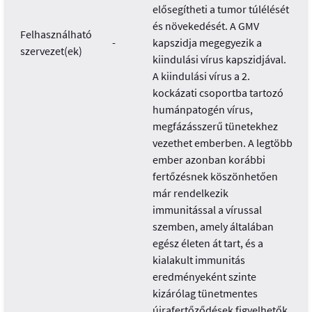
elősegítheti a tumor túlélését
és növekedését. A GMV
Felhasználható
-
kapszidja megegyezik a
szervezet(ek)
kiindulási vírus kapszidjával.
A kiindulási vírus a 2.
kockázati csoportba tartozó
humánpatogén vírus,
megfázásszerű tünetekhez
vezethet emberben. A legtöbb
ember azonban korábbi
fertőzésnek köszönhetően
már rendelkezik
immunitással a vírussal
szemben, amely általában
egész életen át tart, és a
kialakult immunitás
eredményeként szinte
kizárólag tünetmentes
újrafertőződések figyelhetők