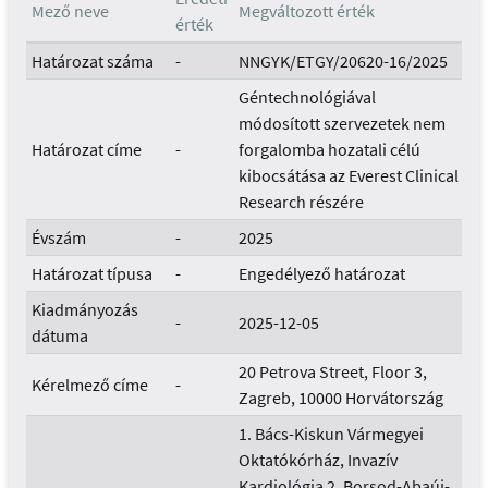
Mező neve
Megváltozott érték
érték
Határozat száma
-
NNGYK/ETGY/20620-16/2025
Géntechnológiával
módosított szervezetek nem
Határozat címe
-
forgalomba hozatali célú
kibocsátása az Everest Clinical
Research részére
Évszám
-
2025
Határozat típusa
-
Engedélyező határozat
Kiadmányozás
-
2025-12-05
dátuma
20 Petrova Street, Floor 3,
Kérelmező címe
-
Zagreb, 10000 Horvátország
1. Bács-Kiskun Vármegyei
Oktatókórház, Invazív
Kardiológia 2. Borsod-Abaúj-