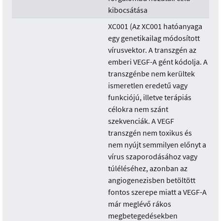
kibocsátása
XC001 (Az XC001 hatóanyaga
egy genetikailag módosított
vírusvektor. A transzgén az
emberi VEGF-A gént kódolja. A
transzgénbe nem kerültek
ismeretlen eredetű vagy
funkciójú, illetve terápiás
célokra nem szánt
szekvenciák. A VEGF
transzgén nem toxikus és
nem nyújt semmilyen előnyt a
vírus szaporodásához vagy
túléléséhez, azonban az
angiogenezisben betöltött
fontos szerepe miatt a VEGF-A
már meglévő rákos
megbetegedésekben