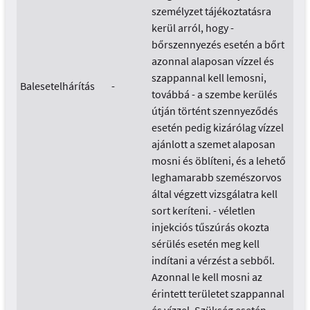
személyzet tájékoztatásra
kerül arról, hogy -
bőrszennyezés esetén a bőrt
azonnal alaposan vízzel és
szappannal kell lemosni,
Balesetelhárítás
-
továbbá - a szembe kerülés
útján történt szennyeződés
esetén pedig kizárólag vízzel
ajánlott a szemet alaposan
mosni és öblíteni, és a lehető
leghamarabb szemészorvos
által végzett vizsgálatra kell
sort keríteni. - véletlen
injekciós tűszúrás okozta
sérülés esetén meg kell
indítani a vérzést a sebből.
Azonnal le kell mosni az
érintett területet szappannal