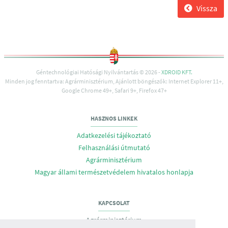
Vissza
Géntechnológiai Hatósági Nyilvántartás © 2026 -
XDROID KFT.
Minden jog fenntartva: Agrárminisztérium, Ajánlott böngészők: Internet Explorer 11+,
Google Chrome 49+, Safari 9+, Firefox 47+
HASZNOS LINKEK
Adatkezelési tájékoztató
Felhasználási útmutató
Agrárminisztérium
Magyar állami természetvédelem hivatalos honlapja
KAPCSOLAT
Agrárminisztérium