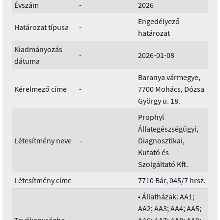
Évszám
-
2026
Engedélyező
Határozat típusa
-
határozat
Kiadmányozás
-
2026-01-08
dátuma
Baranya vármegye,
Kérelmező címe
-
7700 Mohács, Dózsa
György u. 18.
Prophyl
Állategészségügyi,
Létesítmény neve
-
Diagnosztikai,
Kutató és
Szolgáltató Kft.
Létesítmény címe
-
7710 Bár, 045/7 hrsz.
• Állatházak: AA1;
AA2; AA3; AA4; AA5;