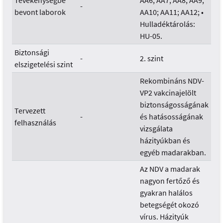
Tevékenységbe
AA6; AA7; AA8; AA9;
-
bevont laborok
AA10; AA11; AA12; •
Hulladéktárolás:
HU-05.
Biztonsági
-
2. szint
elszigetelési szint
Rekombináns NDV-
VP2 vakcinajelölt
biztonságosságának
Tervezett
-
és hatásosságának
felhasználás
vizsgálata
házityúkban és
egyéb madarakban.
Az NDV a madarak
nagyon fertőző és
gyakran halálos
betegségét okozó
vírus. Házityúk