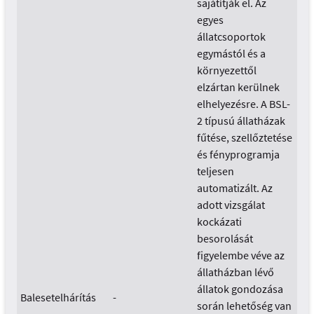
sajátítják el. Az
egyes
állatcsoportok
egymástól és a
környezettől
elzártan kerülnek
elhelyezésre. A BSL-
2 típusú állatházak
fűtése, szellőztetése
és fényprogramja
teljesen
automatizált. Az
adott vizsgálat
kockázati
besorolását
figyelembe véve az
állatházban lévő
állatok gondozása
Balesetelhárítás
-
során lehetőség van