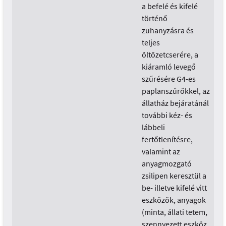
a befelé és kifelé
történő
zuhanyzásra és
teljes
öltözetcserére, a
kiáramló levegő
szűrésére G4-es
paplanszűrőkkel, az
állatház bejáratánál
további kéz- és
lábbeli
fertőtlenítésre,
valamint az
anyagmozgató
zsilipen keresztül a
be- illetve kifelé vitt
eszközök, anyagok
(minta, állati tetem,
szennyezett eszköz,