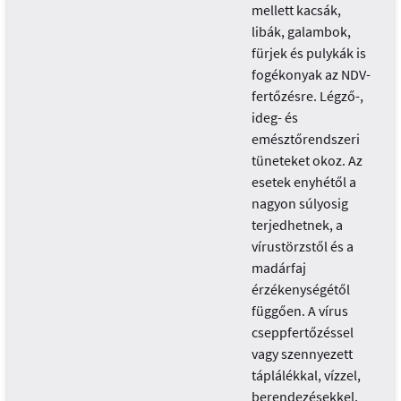
mellett kacsák,
libák, galambok,
fürjek és pulykák is
fogékonyak az NDV-
fertőzésre. Légző-,
ideg- és
emésztőrendszeri
tüneteket okoz. Az
esetek enyhétől a
nagyon súlyosig
terjedhetnek, a
vírustörzstől és a
madárfaj
érzékenységétől
függően. A vírus
cseppfertőzéssel
vagy szennyezett
táplálékkal, vízzel,
berendezésekkel,