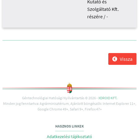
Kutató és
Szolgáltató Kft.
részére / -
Vissza
Géntechnológiai Hatósági Nyilvántartás © 2026 -
XDROID KFT.
Minden jog fenntartva: Agrárminisztérium, Ajánlott böngészők: Internet Explorer 11+,
Google Chrome 49+, Safari 9+, Firefox 47+
HASZNOS LINKEK
Adatkezelési tájékoztató