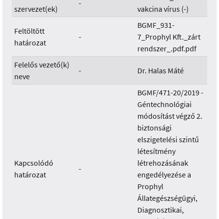
-
szervezet(ek)
vakcina vírus (-)
BGMF_931-
Feltöltött
-
7_Prophyl Kft._zárt
határozat
rendszer_.pdf.pdf
Felelős vezető(k)
-
Dr. Halas Máté
neve
BGMF/471-20/2019 -
Géntechnológiai
módosítást végző 2.
biztonsági
elszigetelési szintű
létesítmény
Kapcsolódó
létrehozásának
-
határozat
engedélyezése a
Prophyl
Állategészségügyi,
Diagnosztikai,