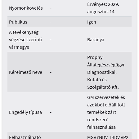
Érvényes: 2029.
Nyomonkövetés
-
augusztus 14.
Publikus
-
Igen
A tevékenység
végzése szerinti
-
Baranya
vármegye
Prophyl
Állategészségügyi,
Kérelmező neve
-
Diagnosztikai,
Kutató és
Szolgáltató Kft.
GM szervezetek és
azokból előállított
Engedély típusa
-
termékek zárt
rendszerű
felhasználása
Felhasználható
MSV rNDV_IBDV VP2