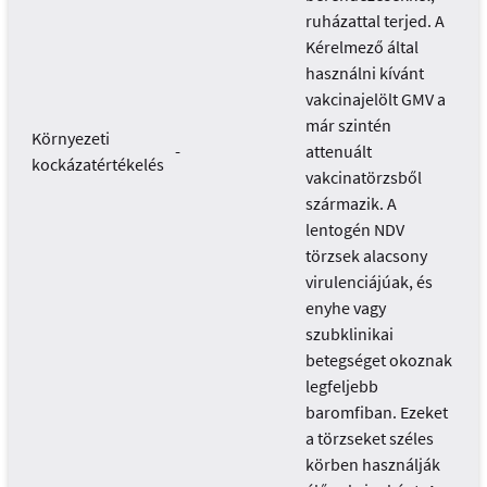
ruházattal terjed. A
Kérelmező által
használni kívánt
vakcinajelölt GMV a
már szintén
Környezeti
-
attenuált
kockázatértékelés
vakcinatörzsből
származik. A
lentogén NDV
törzsek alacsony
virulenciájúak, és
enyhe vagy
szubklinikai
betegséget okoznak
legfeljebb
baromfiban. Ezeket
a törzseket széles
körben használják