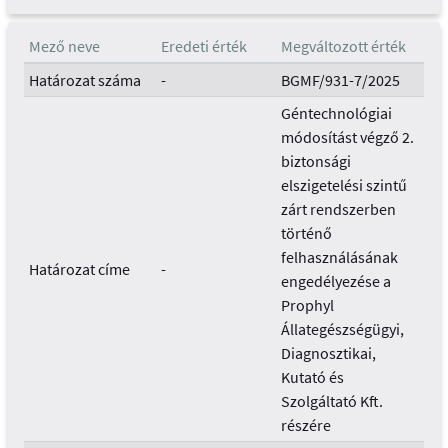
Mező neve
Eredeti érték
Megváltozott érték
Határozat száma
-
BGMF/931-7/2025
Géntechnológiai
módosítást végző 2.
biztonsági
elszigetelési szintű
zárt rendszerben
történő
felhasználásának
Határozat címe
-
engedélyezése a
Prophyl
Állategészségügyi,
Diagnosztikai,
Kutató és
Szolgáltató Kft.
részére