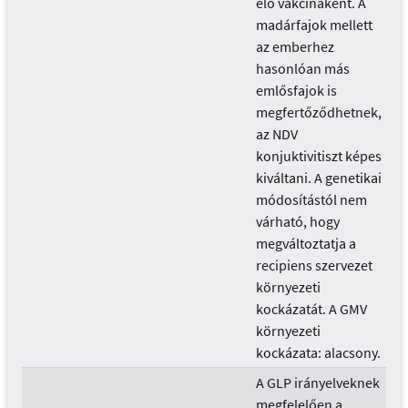
élő vakcinaként. A
madárfajok mellett
az emberhez
hasonlóan más
emlősfajok is
megfertőződhetnek,
az NDV
konjuktivitiszt képes
kiváltani. A genetikai
módosítástól nem
várható, hogy
megváltoztatja a
recipiens szervezet
környezeti
kockázatát. A GMV
környezeti
kockázata: alacsony.
A GLP irányelveknek
megfelelően a