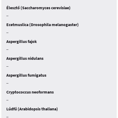
Élesztő (Saccharomyces cerevisiae)
_
Ecetmuslica (Drosophila melanogaster)
_
Aspergillus fajok
_
Aspergillus nidulans
_
Aspergillus fumigatus
_
Cryptococcus neoformans
_
Lúdfű (Arabidopsis thaliana)
_