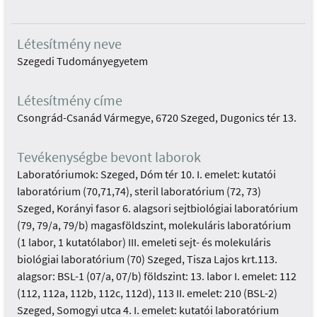
Létesítmény neve
Szegedi Tudományegyetem
Létesítmény címe
Csongrád-Csanád Vármegye, 6720 Szeged, Dugonics tér 13.
Tevékenységbe bevont laborok
Laboratóriumok: Szeged, Dóm tér 10. I. emelet: kutatói
laboratórium (70,71,74), steril laboratórium (72, 73)
Szeged, Korányi fasor 6. alagsori sejtbiológiai laboratórium
(79, 79/a, 79/b) magasföldszint, molekuláris laboratórium
(1 labor, 1 kutatólabor) III. emeleti sejt- és molekuláris
biológiai laboratórium (70) Szeged, Tisza Lajos krt.113.
alagsor: BSL-1 (07/a, 07/b) földszint: 13. labor I. emelet: 112
(112, 112a, 112b, 112c, 112d), 113 II. emelet: 210 (BSL-2)
Szeged, Somogyi utca 4. I. emelet: kutatói laboratórium