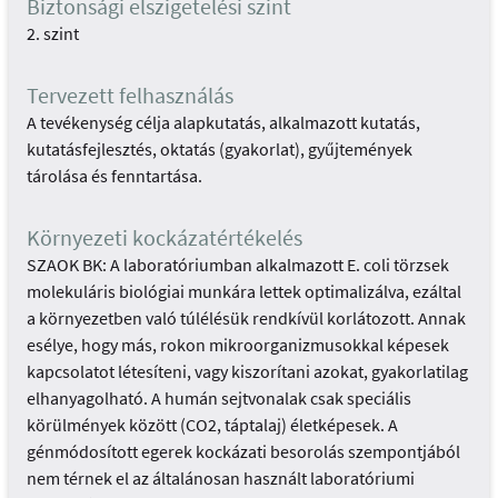
Biztonsági elszigetelési szint
2. szint
Tervezett felhasználás
A tevékenység célja alapkutatás, alkalmazott kutatás,
kutatásfejlesztés, oktatás (gyakorlat), gyűjtemények
tárolása és fenntartása.
Környezeti kockázatértékelés
SZAOK BK: A laboratóriumban alkalmazott E. coli törzsek
molekuláris biológiai munkára lettek optimalizálva, ezáltal
a környezetben való túlélésük rendkívül korlátozott. Annak
esélye, hogy más, rokon mikroorganizmusokkal képesek
kapcsolatot létesíteni, vagy kiszorítani azokat, gyakorlatilag
elhanyagolható. A humán sejtvonalak csak speciális
körülmények között (CO2, táptalaj) életképesek. A
génmódosított egerek kockázati besorolás szempontjából
nem térnek el az általánosan használt laboratóriumi