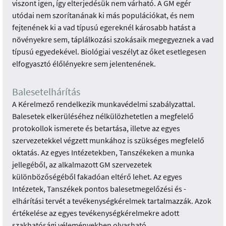
viszont igen, így elterjedésük nem várható. A GM egér
utódai nem szorítanának ki más populációkat, és nem
fejtenének ki a vad típusú egereknél károsabb hatást a
növényekre sem, táplálkozási szokásaik megegyeznek a vad
típusú egyedekével. Biológiai veszélyt az őket esetlegesen
elfogyasztó élőlényekre sem jelentenének.
Balesetelhárítás
A Kérelmező rendelkezik munkavédelmi szabályzattal.
Balesetek elkerüléséhez nélkülözhetetlen a megfelelő
protokollok ismerete és betartása, illetve az egyes
szervezetekkel végzett munkához is szükséges megfelelő
oktatás. Az egyes Intézetekben, Tanszékeken a munka
jellegéből, az alkalmazott GM szervezetek
különbözőségéből fakadóan eltérő lehet. Az egyes
Intézetek, Tanszékek pontos balesetmegelőzési és -
elhárítási tervét a tevékenységkérelmek tartalmazzák. Azok
értékelése az egyes tevékenységkérelmekre adott
szakhatósági véleményekben olvasható.