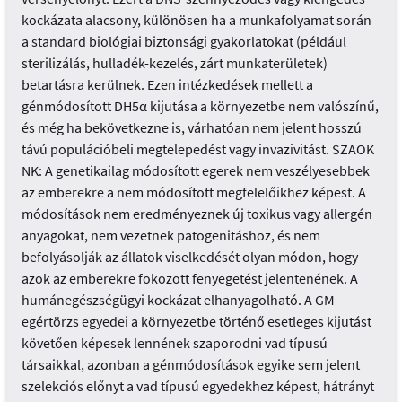
kockázata alacsony, különösen ha a munkafolyamat során
a standard biológiai biztonsági gyakorlatokat (például
sterilizálás, hulladék-kezelés, zárt munkaterületek)
betartásra kerülnek. Ezen intézkedések mellett a
génmódosított DH5α kijutása a környezetbe nem valószínű,
és még ha bekövetkezne is, várhatóan nem jelent hosszú
távú populációbeli megtelepedést vagy invazivitást. SZAOK
NK: A genetikailag módosított egerek nem veszélyesebbek
az emberekre a nem módosított megfelelőikhez képest. A
módosítások nem eredményeznek új toxikus vagy allergén
anyagokat, nem vezetnek patogenitáshoz, és nem
befolyásolják az állatok viselkedését olyan módon, hogy
azok az emberekre fokozott fenyegetést jelentenének. A
humánegészségügyi kockázat elhanyagolható. A GM
egértörzs egyedei a környezetbe történő esetleges kijutást
követően képesek lennének szaporodni vad típusú
társaikkal, azonban a génmódosítások egyike sem jelent
szelekciós előnyt a vad típusú egyedekhez képest, hátrányt