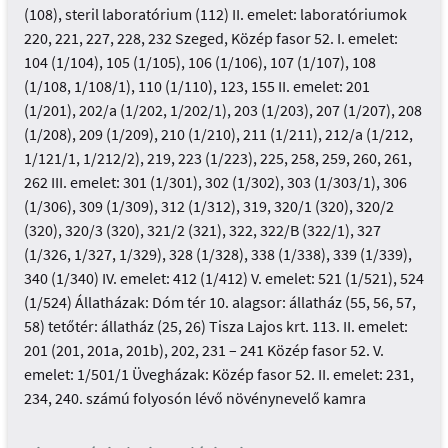
(108), steril laboratórium (112) II. emelet: laboratóriumok
220, 221, 227, 228, 232 Szeged, Közép fasor 52. I. emelet:
104 (1/104), 105 (1/105), 106 (1/106), 107 (1/107), 108
(1/108, 1/108/1), 110 (1/110), 123, 155 II. emelet: 201
(1/201), 202/a (1/202, 1/202/1), 203 (1/203), 207 (1/207), 208
(1/208), 209 (1/209), 210 (1/210), 211 (1/211), 212/a (1/212,
1/121/1, 1/212/2), 219, 223 (1/223), 225, 258, 259, 260, 261,
262 III. emelet: 301 (1/301), 302 (1/302), 303 (1/303/1), 306
(1/306), 309 (1/309), 312 (1/312), 319, 320/1 (320), 320/2
(320), 320/3 (320), 321/2 (321), 322, 322/B (322/1), 327
(1/326, 1/327, 1/329), 328 (1/328), 338 (1/338), 339 (1/339),
340 (1/340) IV. emelet: 412 (1/412) V. emelet: 521 (1/521), 524
(1/524) Állatházak: Dóm tér 10. alagsor: állatház (55, 56, 57,
58) tetőtér: állatház (25, 26) Tisza Lajos krt. 113. II. emelet:
201 (201, 201a, 201b), 202, 231 – 241 Közép fasor 52. V.
emelet: 1/501/1 Üvegházak: Közép fasor 52. II. emelet: 231,
234, 240. számú folyosón lévő növénynevelő kamra