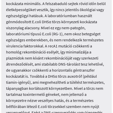
kockázata minimális. A felszabaduló sejtek rövid időn belül
életképességüket vesztik, így nincs jelentős ökológiai vagy
egészségügyi hatásuk. A laboratóriumban használt
génmódosított E.coli DH5α törzs környezeti kockázata
viszonylag alacsony. Mivel ez egy nem-patogén,
laboratóriumi típusú E.coli (RG-1), nem okoz betegséget
egészséges emberekben, és nem rendelkezik természetes
virulencia faktorokkal. A recA1 mutáció csökkenti a
homológ rekombináció esélyét, így minimalizálja a
plazmidok nem kívánt rekombinációját vagy szerkezeti
átrendeződését, ami stabilabb DNS-tárolást tesz lehetővé,
de ugyanakkor csökkenti a horizontalis géntranszfer
kockázatát is. Továbbá a DH5α törzs auxotróf (például
tiamin-igényű), ami megnehezítheti a túlélést természetes,
tápanyagban korlátozott környezetben. Mivel a törzs nem
tartalmaz toxintermelő géneket, nem jellemző a
környezetre nézve veszélyes hatás, és a természetes
bélflórában létező E.coli törzsekkel szemben nem nyújt
versenyelőnyt. Ezért a DNS-szennyeződés vagy kiengedés