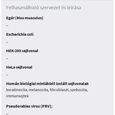
Felhasználható szervezet és leírása
Egér (Mus musculus)
_
Escherichia coli
_
HEK-293 sejtvonal
_
HeLa sejtvonal
_
Humán biológiai mintákból izolált sejtvonalak
keratinocita, melanocita, fibroblaszt, szebocita,
immunsejtek
Pseudorabies virus (PRV);
_