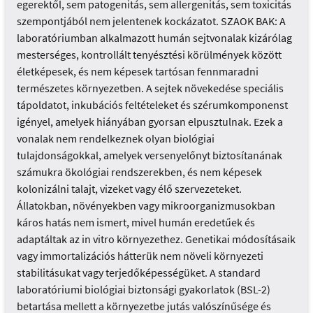
egerektől, sem patogenitás, sem allergenitás, sem toxicitás
szempontjából nem jelentenek kockázatot. SZAOK BAK: A
laboratóriumban alkalmazott humán sejtvonalak kizárólag
mesterséges, kontrollált tenyésztési körülmények között
életképesek, és nem képesek tartósan fennmaradni
természetes környezetben. A sejtek növekedése speciális
tápoldatot, inkubációs feltételeket és szérumkomponenst
igényel, amelyek hiányában gyorsan elpusztulnak. Ezek a
vonalak nem rendelkeznek olyan biológiai
tulajdonságokkal, amelyek versenyelőnyt biztosítanának
számukra ökológiai rendszerekben, és nem képesek
kolonizálni talajt, vizeket vagy élő szervezeteket.
Állatokban, növényekben vagy mikroorganizmusokban
káros hatás nem ismert, mivel humán eredetűek és
adaptáltak az in vitro környezethez. Genetikai módosításaik
vagy immortalizációs hátterük nem növeli környezeti
stabilitásukat vagy terjedőképességüket. A standard
laboratóriumi biológiai biztonsági gyakorlatok (BSL-2)
betartása mellett a környezetbe jutás valószínűsége és