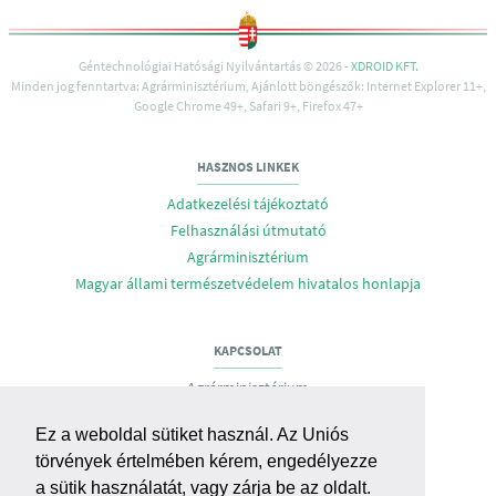
Géntechnológiai Hatósági Nyilvántartás © 2026 -
XDROID KFT.
Minden jog fenntartva: Agrárminisztérium, Ajánlott böngészők: Internet Explorer 11+,
Google Chrome 49+, Safari 9+, Firefox 47+
HASZNOS LINKEK
Adatkezelési tájékoztató
Felhasználási útmutató
Agrárminisztérium
Magyar állami természetvédelem hivatalos honlapja
KAPCSOLAT
Agrárminisztérium
Biodiverzitás- és Génmegőrzési Főosztály
Ez a weboldal sütiket használ. Az Uniós
Cím: H-1055 Budapest, Apáczai Csere J. u 9.
törvények értelmében kérem, engedélyezze
E-mail:
gmo@am.gov.hu
,
bmgf@am.gov.hu
a sütik használatát, vagy zárja be az oldalt.