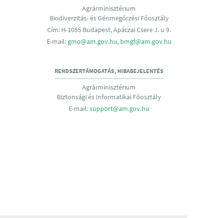
Agrárminisztérium
Biodiverzitás- és Génmegőrzési Főosztály
Cím: H-1055 Budapest, Apáczai Csere J. u 9.
E-mail:
gmo@am.gov.hu
,
bmgf@am.gov.hu
RENDSZERTÁMOGATÁS, HIBABEJELENTÉS
Agrárminisztérium
Biztonsági és Informatikai Főosztály
E-mail:
support@am.gov.hu