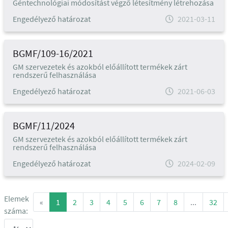
Géntechnológiai módosítást végző létesítmény létrehozása
Engedélyező határozat
2021-03-11
BGMF/109-16/2021
GM szervezetek és azokból előállított termékek zárt
rendszerű felhasználása
Engedélyező határozat
2021-06-03
BGMF/11/2024
GM szervezetek és azokból előállított termékek zárt
rendszerű felhasználása
Engedélyező határozat
2024-02-09
Elemek
«
1
2
3
4
5
6
7
8
...
32
száma: