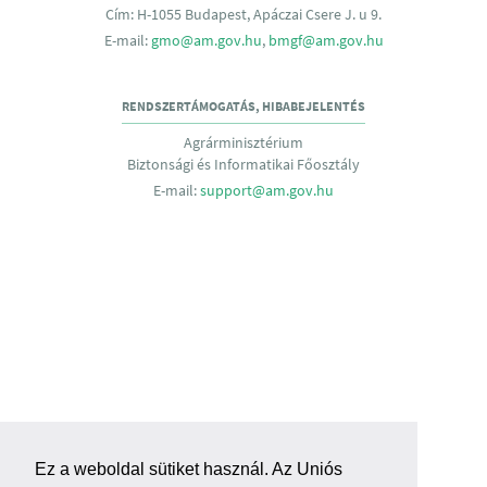
Cím: H-1055 Budapest, Apáczai Csere J. u 9.
E-mail:
gmo@am.gov.hu
,
bmgf@am.gov.hu
RENDSZERTÁMOGATÁS, HIBABEJELENTÉS
Agrárminisztérium
Biztonsági és Informatikai Főosztály
E-mail:
support@am.gov.hu
Ez a weboldal sütiket használ. Az Uniós