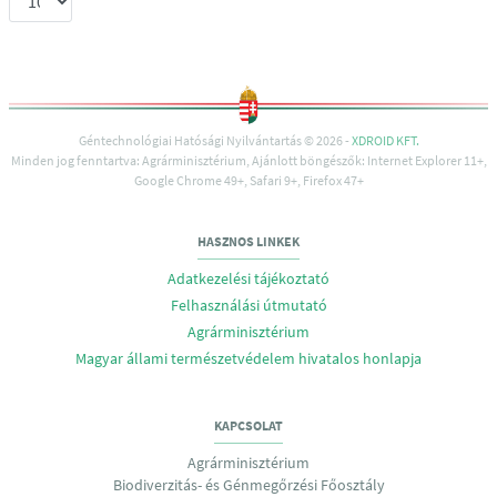
Géntechnológiai Hatósági Nyilvántartás © 2026 -
XDROID KFT.
Minden jog fenntartva: Agrárminisztérium, Ajánlott böngészők: Internet Explorer 11+,
Google Chrome 49+, Safari 9+, Firefox 47+
HASZNOS LINKEK
Adatkezelési tájékoztató
Felhasználási útmutató
Agrárminisztérium
Magyar állami természetvédelem hivatalos honlapja
KAPCSOLAT
Agrárminisztérium
Biodiverzitás- és Génmegőrzési Főosztály